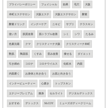
プライバシーポリシー
フェイシャル
効果
毛穴
大阪
本町エステサロン
大阪エステ
大阪エステサロン
酵素
酵素ドリンク
インナーケア
ニキビ
サプリ
テラスキン
使い方
肌質改善
肌トラブル改善
シミ
シワ
たるみ
色素沈着
クマ
クリスティーナ大阪
クリスティーナ本町
艶肌
陶器肌
くすみ
歪み改善
痩せる
ダイエット
引き締め
コロナ
コロナウイルス
化粧水
内面
内面磨く
お身体と向き合う
お肌と向き合う
インナービューティー
心磨き
トップスキン
エナジープレミアム
痩身
セルライト
デジタルデトックス
おすすめ
デトックス
McCOY
ミューズボディークリーム