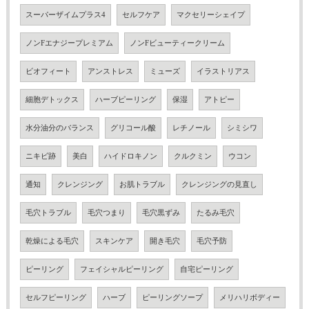
スーパーザイムプラス4
セルフケア
マクセリーシェイプ
ノンFエナジープレミアム
ノンFビューティークリーム
ビオフィート
アンストレス
ミューズ
イラストリアス
細胞デトックス
ハーブピーリング
保湿
アトピー
水分油分のバランス
グリコール酸
レチノール
シミシワ
ニキビ跡
美白
ハイドロキノン
クルクミン
ウコン
通知
クレンジング
お肌トラブル
クレンジングの見直し
毛穴トラブル
毛穴つまり
毛穴黒ずみ
たるみ毛穴
乾燥による毛穴
スキンケア
開き毛穴
毛穴予防
ピーリング
フェイシャルピーリング
自宅ピーリング
セルフピーリング
ハーブ
ピーリングソープ
メリハリボディー