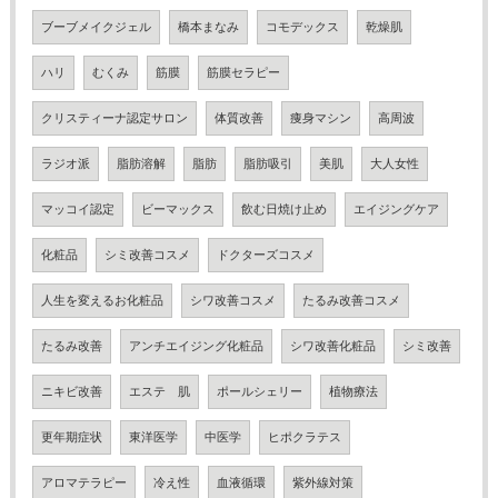
ブーブメイクジェル
橋本まなみ
コモデックス
乾燥肌
ハリ
むくみ
筋膜
筋膜セラピー
クリスティーナ認定サロン
体質改善
痩身マシン
高周波
ラジオ派
脂肪溶解
脂肪
脂肪吸引
美肌
大人女性
マッコイ認定
ビーマックス
飲む日焼け止め
エイジングケア
化粧品
シミ改善コスメ
ドクターズコスメ
人生を変えるお化粧品
シワ改善コスメ
たるみ改善コスメ
たるみ改善
アンチエイジング化粧品
シワ改善化粧品
シミ改善
ニキビ改善
エステ 肌
ポールシェリー
植物療法
更年期症状
東洋医学
中医学
ヒポクラテス
アロマテラピー
冷え性
血液循環
紫外線対策