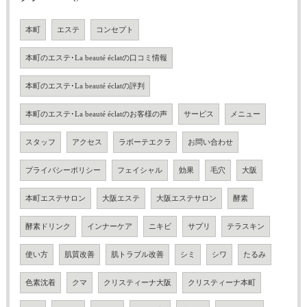
本町
エステ
コンセプト
本町のエステ･La beauté éclatの口コミ情報
本町のエステ･La beauté éclatの評判
本町のエステ･La beauté éclatのお客様の声
サービス
メニュー
スタッフ
アクセス
ラボーテエクラ
お問い合わせ
プライバシーポリシー
フェイシャル
効果
毛穴
大阪
本町エステサロン
大阪エステ
大阪エステサロン
酵素
酵素ドリンク
インナーケア
ニキビ
サプリ
テラスキン
使い方
肌質改善
肌トラブル改善
シミ
シワ
たるみ
色素沈着
クマ
クリスティーナ大阪
クリスティーナ本町