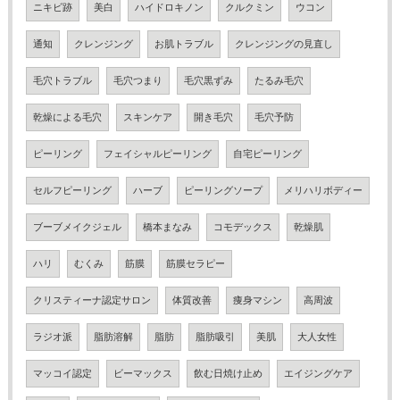
ニキビ跡
美白
ハイドロキノン
クルクミン
ウコン
通知
クレンジング
お肌トラブル
クレンジングの見直し
毛穴トラブル
毛穴つまり
毛穴黒ずみ
たるみ毛穴
乾燥による毛穴
スキンケア
開き毛穴
毛穴予防
ピーリング
フェイシャルピーリング
自宅ピーリング
セルフピーリング
ハーブ
ピーリングソープ
メリハリボディー
ブーブメイクジェル
橋本まなみ
コモデックス
乾燥肌
ハリ
むくみ
筋膜
筋膜セラピー
クリスティーナ認定サロン
体質改善
痩身マシン
高周波
ラジオ派
脂肪溶解
脂肪
脂肪吸引
美肌
大人女性
マッコイ認定
ビーマックス
飲む日焼け止め
エイジングケア