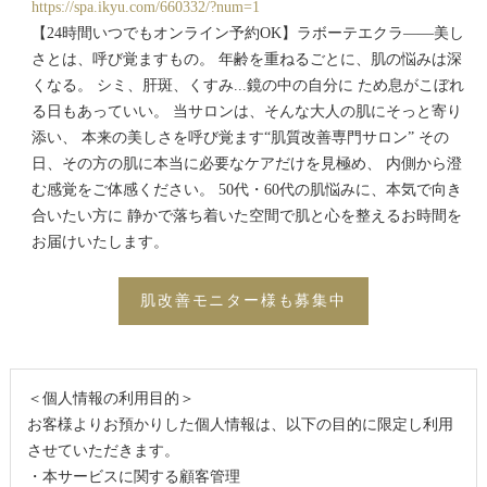
https://spa.ikyu.com/660332/?num=1
【24時間いつでもオンライン予約OK】ラボーテエクラ——美し
さとは、呼び覚ますもの。 年齢を重ねるごとに、肌の悩みは深
くなる。 シミ、肝斑、くすみ...鏡の中の自分に ため息がこぼれ
る日もあっていい。 当サロンは、そんな大人の肌にそっと寄り
添い、 本来の美しさを呼び覚ます“肌質改善専門サロン” その
日、その方の肌に本当に必要なケアだけを見極め、 内側から澄
む感覚をご体感ください。 50代・60代の肌悩みに、本気で向き
合いたい方に 静かで落ち着いた空間で肌と心を整えるお時間を
お届けいたします。
肌改善モニター様も募集中
＜個人情報の利用目的＞
お客様よりお預かりした個人情報は、以下の目的に限定し利用
させていただきます。
・本サービスに関する顧客管理