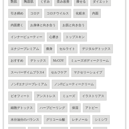
艶肌
陶器肌
くすみ
歪み改善
痩せる
ダイエット
引き締め
コロナ
コロナウイルス
化粧水
内面
内面磨く
お身体と向き合う
お肌と向き合う
インナービューティー
心磨き
トップスキン
エナジープレミアム
痩身
セルライト
デジタルデトックス
おすすめ
デトックス
McCOY
ミューズボディークリーム
スーパーザイムプラス4
セルフケア
マクセリーシェイプ
ノンFエナジープレミアム
ノンFビューティークリーム
ビオフィート
アンストレス
ミューズ
イラストリアス
細胞デトックス
ハーブピーリング
保湿
アトピー
水分油分のバランス
グリコール酸
レチノール
シミシワ