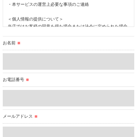
・本サービスの運営上必要な事項のご連絡
＜個人情報の提供について＞
当店ではお客様の同意を得た場合または法令に定められた場合
を除き、
取得した個人情報を第三者に提供することはいたしません。
お名前
※
＜個人情報の委託について＞
当店では、利用目的の達成に必要な範囲において、個人情報を
外部に委託する場合があります。
これらの委託先に対しては個人情報保護契約等の措置をとり、
お電話番号
※
適切な監督を行います。
＜個人情報の安全管理＞
当店では、個人情報の漏洩等がなされないよう、適切に安全管
理対策を実施します。
メールアドレス
※
＜個人情報を与えなかった場合に生じる結果＞
必要な情報を頂けない場合は、それに対応した当店のサービス