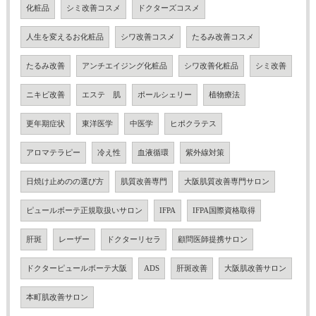
化粧品
シミ改善コスメ
ドクターズコスメ
人生を変えるお化粧品
シワ改善コスメ
たるみ改善コスメ
たるみ改善
アンチエイジング化粧品
シワ改善化粧品
シミ改善
ニキビ改善
エステ 肌
ポールシェリー
植物療法
更年期症状
東洋医学
中医学
ヒポクラテス
アロマテラピー
冷え性
血液循環
紫外線対策
日焼け止めのの選び方
肌質改善専門
大阪肌質改善専門サロン
ピュールボーテ正規取扱いサロン
IFPA
IFPA国際資格取得
肝斑
レーザー
ドクターリセラ
顧問医師提携サロン
ドクターピュールボーテ大阪
ADS
肝斑改善
大阪肌改善サロン
本町肌改善サロン