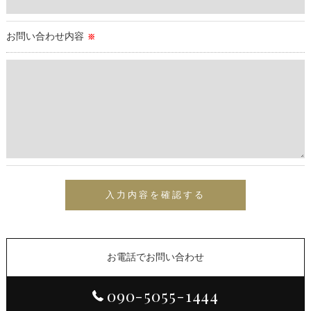
をご提供できない場合がございますので予めご了承ください。
お問い合わせ内容
※
＜個人情報の開示･訂正・削除･利用停止の手続について＞
当店では、お客様の個人情報の開示･訂正･削除・利用停止の手
続を定めさせて頂いております。
ご本人である事を確認のうえ、対応させて頂きます。
個人情報の開示･訂正･削除・利用停止の具体的手続きにつきま
しては、お電話でお問合せ下さい。
お電話でお問い合わせ
090-5055-1444