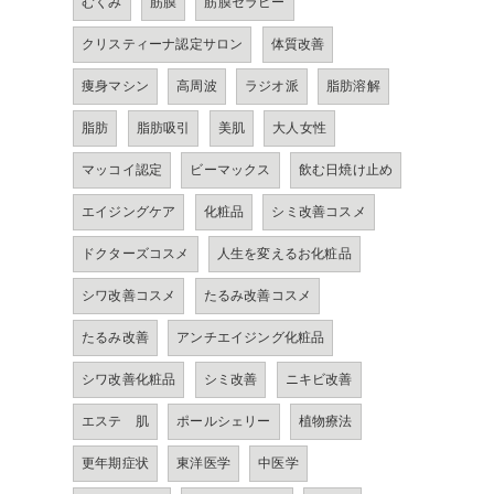
むくみ
筋膜
筋膜セラピー
クリスティーナ認定サロン
体質改善
痩身マシン
高周波
ラジオ派
脂肪溶解
脂肪
脂肪吸引
美肌
大人女性
マッコイ認定
ビーマックス
飲む日焼け止め
エイジングケア
化粧品
シミ改善コスメ
ドクターズコスメ
人生を変えるお化粧品
シワ改善コスメ
たるみ改善コスメ
たるみ改善
アンチエイジング化粧品
シワ改善化粧品
シミ改善
ニキビ改善
エステ 肌
ポールシェリー
植物療法
更年期症状
東洋医学
中医学