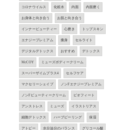
コロナウイルス
化粧水
内面
内面磨く
お身体と向き合う
お肌と向き合う
インナービューティー
心磨き
トップスキン
エナジープレミアム
痩身
セルライト
デジタルデトックス
おすすめ
デトックス
McCOY
ミューズボディークリーム
スーパーザイムプラス4
セルフケア
マクセリーシェイプ
ノンFエナジープレミアム
ノンFビューティークリーム
ビオフィート
アンストレス
ミューズ
イラストリアス
細胞デトックス
ハーブピーリング
保湿
アトピー
水分油分のバランス
グリコール酸