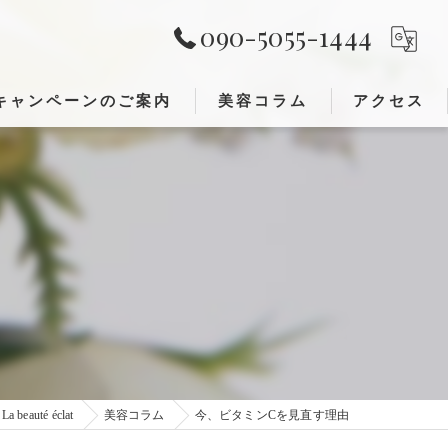
090-5055-1444
キャンペーンのご案内
美容コラム
アクセス
レンジング)
が出来ること①
が出来ること②
eauté éclat
美容コラム
今、ビタミンCを見直す理由