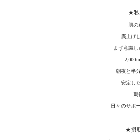
★私
肌の
底上げ
まず意識し
2,0
朝夜と半
安定した
期
日々のサポ
★摂