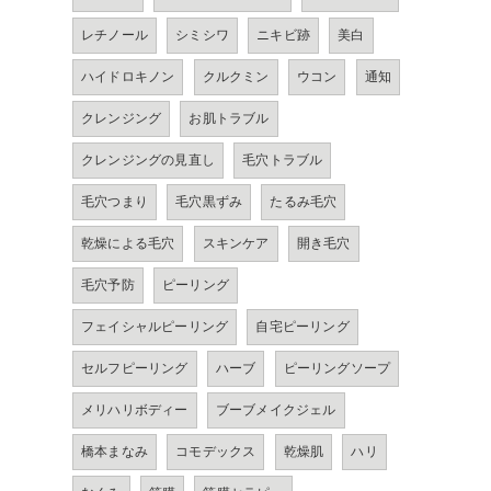
レチノール
シミシワ
ニキビ跡
美白
ハイドロキノン
クルクミン
ウコン
通知
クレンジング
お肌トラブル
クレンジングの見直し
毛穴トラブル
毛穴つまり
毛穴黒ずみ
たるみ毛穴
乾燥による毛穴
スキンケア
開き毛穴
毛穴予防
ピーリング
フェイシャルピーリング
自宅ピーリング
セルフピーリング
ハーブ
ピーリングソープ
メリハリボディー
ブーブメイクジェル
橋本まなみ
コモデックス
乾燥肌
ハリ