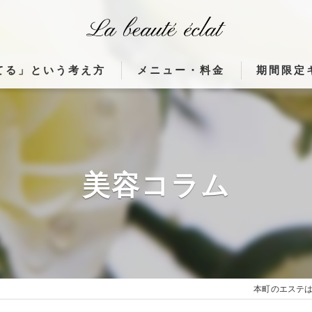
てる」という考え方
メニュー・料金
期間限定
体がつながる理由」
使用機器（ウィンバック・高濃度水素ク
んな変化が起こるのか」
フランス製 高周波治療器ウィンバック
間が美しさを育てる理由」
フランス製 高周波治療器ウィンバック
美容コラム
貼るだけウィンバックとは
フランス製高周波治療器施術症例
本町のエステはLa b