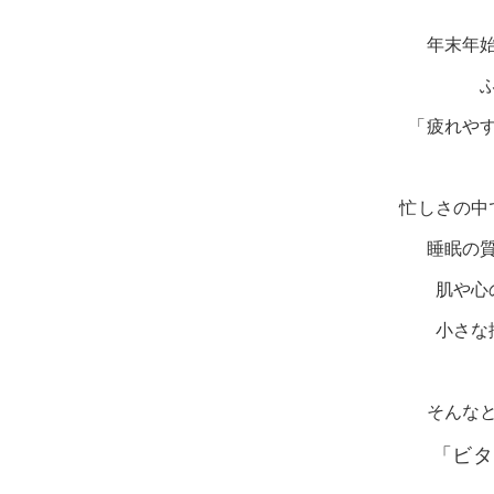
年末年
「疲れや
忙しさの中
睡眠の
肌や心
小さな
そんな
「ビタ