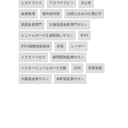
ヒポクラテス
アロマテラピー
冷え性
血液循環
紫外線対策
日焼け止めのの選び方
肌質改善専門
大阪肌質改善専門サロン
ピュールボーテ正規取扱いサロン
IFPA
IFPA国際資格取得
肝斑
レーザー
ドクターリセラ
顧問医師提携サロン
ドクターピュールボーテ大阪
ADS
肝斑改善
大阪肌改善サロン
本町肌改善サロン