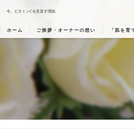
今、ビタミンCを見直す理由
ホーム
ご挨拶・オーナーの想い
「肌を育
「肌・心・
「施術でど
「静かな時