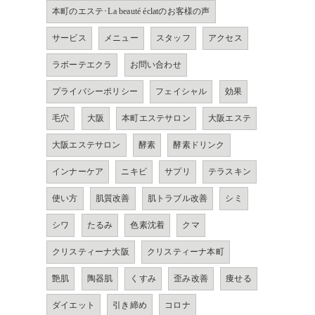
本町のエステ･La beauté éclatのお客様の声
サービス
メニュー
スタッフ
アクセス
ラボーテエクラ
お問い合わせ
プライバシーポリシー
フェイシャル
効果
毛穴
大阪
本町エステサロン
大阪エステ
大阪エステサロン
酵素
酵素ドリンク
インナーケア
ニキビ
サプリ
テラスキン
使い方
肌質改善
肌トラブル改善
シミ
シワ
たるみ
色素沈着
クマ
クリスティーナ大阪
クリスティーナ本町
艶肌
陶器肌
くすみ
歪み改善
痩せる
ダイエット
引き締め
コロナ