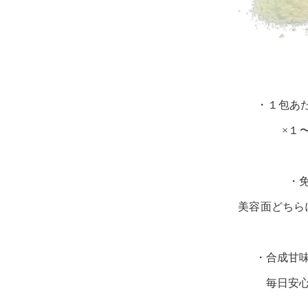
・１包あたり
×１
・
美容面どちら
・合成甘
毎日安