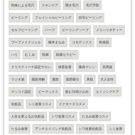
乾燥による毛穴
スキンケア
開き毛穴
毛穴予防
ピーリング
フェイシャルピーリング
自宅ピーリング
セルフピーリング
ハーブ
ピーリングソープ
メリハリボディー
ブーブメイクジェル
橋本まなみ
コモデックス
乾燥肌
ハリ
むくみ
筋膜
筋膜セラピー
クリスティーナ認定サロン
体質改善
痩身マシン
高周波
ラジオ派
脂肪溶解
脂肪
脂肪吸引
美肌
大人女性
マッコイ認定
ビーマックス
飲む日焼け止め
エイジングケア
化粧品
シミ改善コスメ
ドクターズコスメ
人生を変えるお化粧品
シワ改善コスメ
たるみ改善コスメ
たるみ改善
アンチエイジング化粧品
シワ改善化粧品
シミ改善