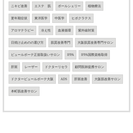
ニキビ改善
エステ 肌
ポールシェリー
植物療法
更年期症状
東洋医学
中医学
ヒポクラテス
アロマテラピー
冷え性
血液循環
紫外線対策
日焼け止めのの選び方
肌質改善専門
大阪肌質改善専門サロン
ピュールボーテ正規取扱いサロン
IFPA
IFPA国際資格取得
肝斑
レーザー
ドクターリセラ
顧問医師提携サロン
ドクターピュールボーテ大阪
ADS
肝斑改善
大阪肌改善サロン
本町肌改善サロン