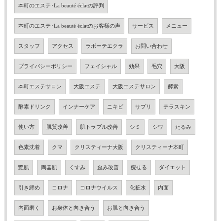
本町のエステ･La beauté éclatの評判
本町のエステ･La beauté éclatのお客様の声
サービス
メニュー
スタッフ
アクセス
ラボーテエクラ
お問い合わせ
プライバシーポリシー
フェイシャル
効果
毛穴
大阪
本町エステサロン
大阪エステ
大阪エステサロン
酵素
酵素ドリンク
インナーケア
ニキビ
サプリ
テラスキン
使い方
肌質改善
肌トラブル改善
シミ
シワ
たるみ
色素沈着
クマ
クリスティーナ大阪
クリスティーナ本町
艶肌
陶器肌
くすみ
歪み改善
痩せる
ダイエット
引き締め
コロナ
コロナウイルス
化粧水
内面
内面磨く
お身体と向き合う
お肌と向き合う