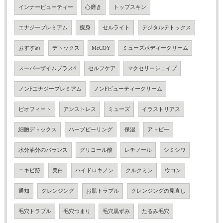
インナービューティー
心磨き
トップスキン
エナジープレミアム
痩身
セルライト
デジタルデトックス
おすすめ
デトックス
McCOY
ミューズボディークリーム
スーパーザイムプラス4
セルフケア
マクセリーシェイプ
ノンFエナジープレミアム
ノンFビューティークリーム
ビオフィート
アンストレス
ミューズ
イラストリアス
細胞デトックス
ハーブピーリング
保湿
アトピー
水分油分のバランス
グリコール酸
レチノール
シミシワ
ニキビ跡
美白
ハイドロキノン
クルクミン
ウコン
通知
クレンジング
お肌トラブル
クレンジングの見直し
毛穴トラブル
毛穴つまり
毛穴黒ずみ
たるみ毛穴