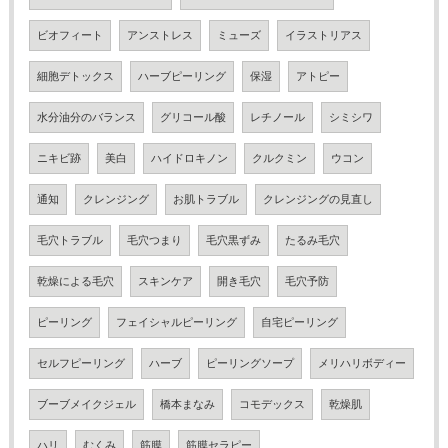
ビオフィート
アンストレス
ミューズ
イラストリアス
細胞デトックス
ハーブピーリング
保湿
アトピー
水分油分のバランス
グリコール酸
レチノール
シミシワ
ニキビ跡
美白
ハイドロキノン
クルクミン
ウコン
通知
クレンジング
お肌トラブル
クレンジングの見直し
毛穴トラブル
毛穴つまり
毛穴黒ずみ
たるみ毛穴
乾燥による毛穴
スキンケア
開き毛穴
毛穴予防
ピーリング
フェイシャルピーリング
自宅ピーリング
セルフピーリング
ハーブ
ピーリングソープ
メリハリボディー
ブーブメイクジェル
橋本まなみ
コモデックス
乾燥肌
ハリ
むくみ
筋膜
筋膜セラピー