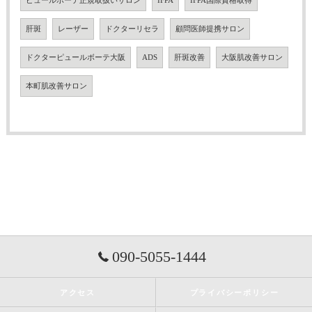
ピュールボーテ正規取扱いサロン
IFPA
IFPA国際資格取得
肝斑
レーザー
ドクターリセラ
顧問医師提携サロン
ドクターピュールボーテ大阪
ADS
肝斑改善
大阪肌改善サロン
本町肌改善サロン
090-5055-1444
アクセス
プライバシーポリシー