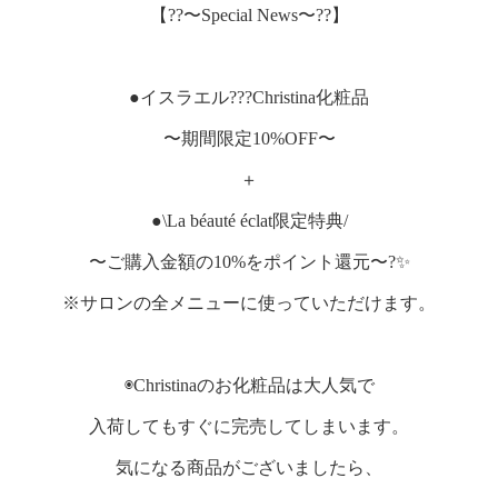
【??〜Special News〜??】
●イスラエル???Christina化粧品
〜期間限定10%OFF〜
＋
●\La béauté éclat限定特典/
〜ご購入金額の10%をポイント還元〜?✨
※サロンの全メニューに使っていただけます。
◉Christinaのお化粧品は大人気で
入荷してもすぐに完売してしまいます。
気になる商品がございましたら、