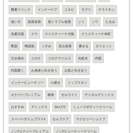
酵素ドリンク
インナーケア
ニキビ
サプリ
テラスキン
使い方
肌質改善
肌トラブル改善
シミ
シワ
たるみ
色素沈着
クマ
クリスティーナ大阪
クリスティーナ本町
艶肌
陶器肌
くすみ
歪み改善
痩せる
ダイエット
引き締め
コロナ
コロナウイルス
化粧水
内面
内面磨く
お身体と向き合う
お肌と向き合う
インナービューティー
心磨き
トップスキン
エナジープレミアム
痩身
セルライト
デジタルデトックス
おすすめ
デトックス
McCOY
ミューズボディークリーム
スーパーザイムプラス4
セルフケア
マクセリーシェイプ
ノンFエナジープレミアム
ノンFビューティークリーム