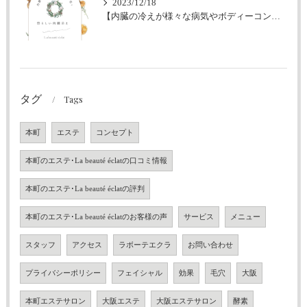
2023/12/18
【内臓の冷えが様々な病気やボディーコンプレックスや肌トラブルを招く】フェイシャル・エステ・ボディー・大阪エステサロン・ラボーテクラ
タグ
Tags
本町
エステ
コンセプト
本町のエステ･La beauté éclatの口コミ情報
本町のエステ･La beauté éclatの評判
本町のエステ･La beauté éclatのお客様の声
サービス
メニュー
スタッフ
アクセス
ラボーテエクラ
お問い合わせ
プライバシーポリシー
フェイシャル
効果
毛穴
大阪
本町エステサロン
大阪エステ
大阪エステサロン
酵素