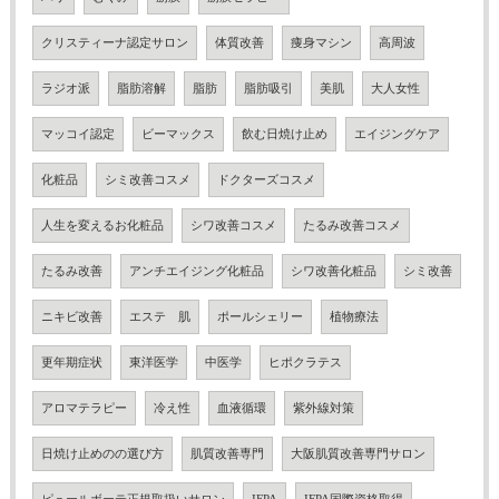
クリスティーナ認定サロン
体質改善
痩身マシン
高周波
ラジオ派
脂肪溶解
脂肪
脂肪吸引
美肌
大人女性
マッコイ認定
ビーマックス
飲む日焼け止め
エイジングケア
化粧品
シミ改善コスメ
ドクターズコスメ
人生を変えるお化粧品
シワ改善コスメ
たるみ改善コスメ
たるみ改善
アンチエイジング化粧品
シワ改善化粧品
シミ改善
ニキビ改善
エステ 肌
ポールシェリー
植物療法
更年期症状
東洋医学
中医学
ヒポクラテス
アロマテラピー
冷え性
血液循環
紫外線対策
日焼け止めのの選び方
肌質改善専門
大阪肌質改善専門サロン