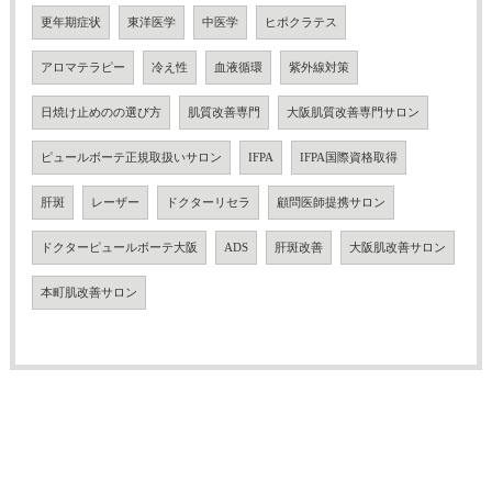
更年期症状
東洋医学
中医学
ヒポクラテス
アロマテラピー
冷え性
血液循環
紫外線対策
日焼け止めのの選び方
肌質改善専門
大阪肌質改善専門サロン
ピュールボーテ正規取扱いサロン
IFPA
IFPA国際資格取得
肝斑
レーザー
ドクターリセラ
顧問医師提携サロン
ドクターピュールボーテ大阪
ADS
肝斑改善
大阪肌改善サロン
本町肌改善サロン