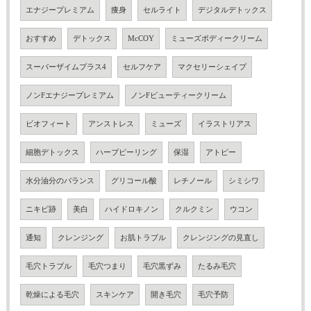
エナジープレミアム
痩身
セルライト
デジタルデトックス
おすすめ
デトックス
McCOY
ミューズボディークリーム
スーパーザイムプラス4
セルフケア
マクセリーシェイプ
ノンFエナジープレミアム
ノンFビューティークリーム
ビオフィート
アンストレス
ミューズ
イラストリアス
細胞デトックス
ハーブピーリング
保湿
アトピー
水分油分のバランス
グリコール酸
レチノール
シミシワ
ニキビ跡
美白
ハイドロキノン
クルクミン
ウコン
通知
クレンジング
お肌トラブル
クレンジングの見直し
毛穴トラブル
毛穴つまり
毛穴黒ずみ
たるみ毛穴
乾燥による毛穴
スキンケア
開き毛穴
毛穴予防