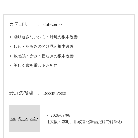
カテゴリー
Categories
繰り返さないシミ・肝斑の根本改善
しわ・たるみの老け見え根本改善
敏感肌・赤み・揺らぎの根本改善
美しく歳を重ねるために
最近の投稿
Recent Posts
2026/08/06
【大阪・本町】肌改善化粧品だけでは終わらせません｜ラボーテエクラが伴走型の肌改善にこだわる理由