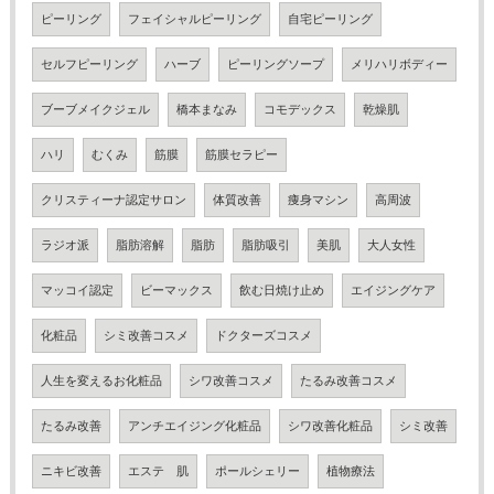
ピーリング
フェイシャルピーリング
自宅ピーリング
セルフピーリング
ハーブ
ピーリングソープ
メリハリボディー
ブーブメイクジェル
橋本まなみ
コモデックス
乾燥肌
ハリ
むくみ
筋膜
筋膜セラピー
クリスティーナ認定サロン
体質改善
痩身マシン
高周波
ラジオ派
脂肪溶解
脂肪
脂肪吸引
美肌
大人女性
マッコイ認定
ビーマックス
飲む日焼け止め
エイジングケア
化粧品
シミ改善コスメ
ドクターズコスメ
人生を変えるお化粧品
シワ改善コスメ
たるみ改善コスメ
たるみ改善
アンチエイジング化粧品
シワ改善化粧品
シミ改善
ニキビ改善
エステ 肌
ポールシェリー
植物療法