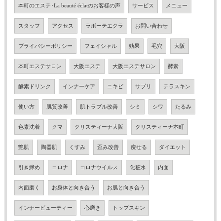
本町のエステ･La beauté éclatのお客様の声
サービス
メニュー
スタッフ
アクセス
ラボーテエクラ
お問い合わせ
プライバシーポリシー
フェイシャル
効果
毛穴
大阪
本町エステサロン
大阪エステ
大阪エステサロン
酵素
酵素ドリンク
インナーケア
ニキビ
サプリ
テラスキン
使い方
肌質改善
肌トラブル改善
シミ
シワ
たるみ
色素沈着
クマ
クリスティーナ大阪
クリスティーナ本町
艶肌
陶器肌
くすみ
歪み改善
痩せる
ダイエット
引き締め
コロナ
コロナウイルス
化粧水
内面
内面磨く
お身体と向き合う
お肌と向き合う
インナービューティー
心磨き
トップスキン