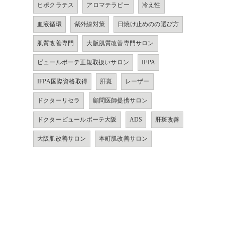
ヒポクラテス
アロマテラピー
冷え性
血液循環
紫外線対策
日焼け止めのの選び方
肌質改善専門
大阪肌質改善専門サロン
ピュールボーテ正規取扱いサロン
IFPA
IFPA国際資格取得
肝斑
レーザー
ドクターリセラ
顧問医師提携サロン
ドクターピュールボーテ大阪
ADS
肝斑改善
大阪肌改善サロン
本町肌改善サロン