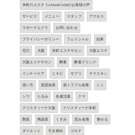
本町のエステ･La beauté éclatのお客様の声
サービス
メニュー
スタッフ
アクセス
ラボーテエクラ
お問い合わせ
プライバシーポリシー
フェイシャル
効果
毛穴
大阪
本町エステサロン
大阪エステ
大阪エステサロン
酵素
酵素ドリンク
インナーケア
ニキビ
サプリ
テラスキン
使い方
肌質改善
肌トラブル改善
シミ
シワ
たるみ
色素沈着
クマ
クリスティーナ大阪
クリスティーナ本町
艶肌
陶器肌
くすみ
歪み改善
痩せる
ダイエット
引き締め
コロナ