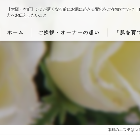
【大阪・本町】シミが薄くなる前にお肌に起きる変化をご存知ですか？｜
方へお伝えしたいこと
ホーム
ご挨拶・オーナーの想い
「肌を育
「肌・心・
「施術でど
「静かな時
本町のエステはLa beau