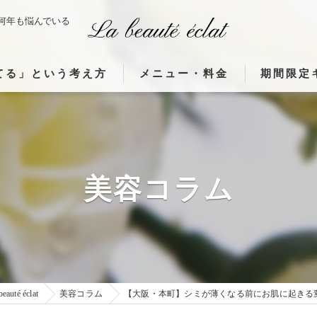
何年も悩んでいる
てる」という考え方
メニュー・料金
期間限定
体がつながる理由」
使用機器（ウィンバック・高濃度水素ク
んな変化が起こるのか」
フランス製 高周波治療器ウィンバック
間が美しさを育てる理由」
フランス製 高周波治療器ウィンバック
美容コラム
貼るだけウィンバックとは
フランス製高周波治療器施術症例
té éclat
美容コラム
【大阪・本町】シミが薄くなる前にお肌に起きる