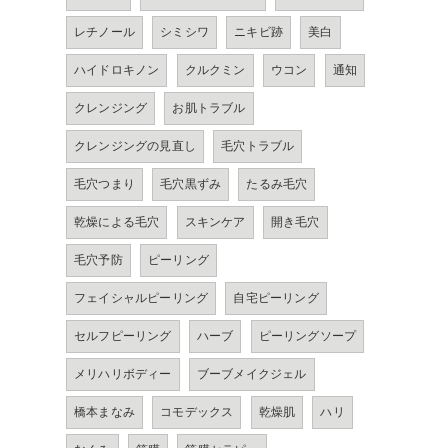
レチノール
シミシワ
ニキビ跡
美白
ハイドロキノン
クルクミン
ウコン
通知
クレンジング
お肌トラブル
クレンジングの見直し
毛穴トラブル
毛穴つまり
毛穴黒ずみ
たるみ毛穴
乾燥による毛穴
スキンケア
開き毛穴
毛穴予防
ピーリング
フェイシャルピーリング
自宅ピーリング
セルフピーリング
ハーブ
ピーリングソープ
メリハリボディー
ブーブメイクジェル
橋本まなみ
コモデックス
乾燥肌
ハリ