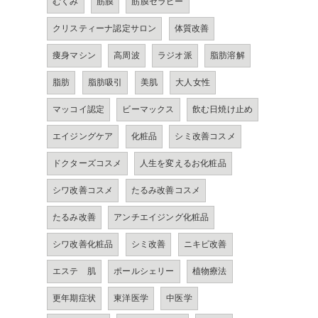
むくみ
筋膜
筋膜セラピー
クリスティーナ認定サロン
体質改善
痩身マシン
高周波
ラジオ派
脂肪溶解
脂肪
脂肪吸引
美肌
大人女性
マッコイ認定
ビーマックス
飲む日焼け止め
エイジングケア
化粧品
シミ改善コスメ
ドクターズコスメ
人生を変えるお化粧品
シワ改善コスメ
たるみ改善コスメ
たるみ改善
アンチエイジング化粧品
シワ改善化粧品
シミ改善
ニキビ改善
エステ 肌
ポールシェリー
植物療法
更年期症状
東洋医学
中医学