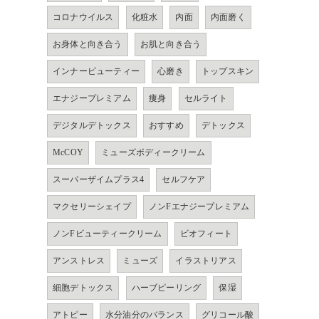
コロナウイルス
化粧水
内面
内面磨く
お身体と向き合う
お肌と向き合う
インナービューティー
心磨き
トップスキン
エナジープレミアム
痩身
セルライト
デジタルデトックス
おすすめ
デトックス
McCOY
ミューズボディークリーム
スーパーザイムプラス4
セルフケア
マクセリーシェイプ
ノンFエナジープレミアム
ノンFビューティークリーム
ビオフィート
アンストレス
ミューズ
イラストリアス
細胞デトックス
ハーブピーリング
保湿
アトピー
水分油分のバランス
グリコール酸