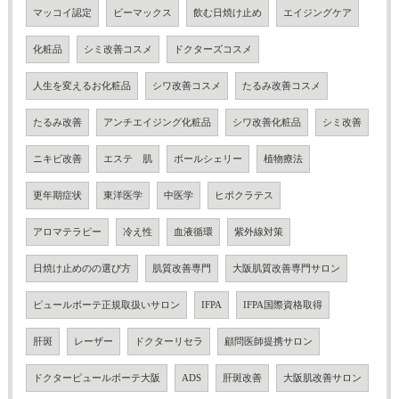
マッコイ認定
ビーマックス
飲む日焼け止め
エイジングケア
化粧品
シミ改善コスメ
ドクターズコスメ
人生を変えるお化粧品
シワ改善コスメ
たるみ改善コスメ
たるみ改善
アンチエイジング化粧品
シワ改善化粧品
シミ改善
ニキビ改善
エステ 肌
ポールシェリー
植物療法
更年期症状
東洋医学
中医学
ヒポクラテス
アロマテラピー
冷え性
血液循環
紫外線対策
日焼け止めのの選び方
肌質改善専門
大阪肌質改善専門サロン
ピュールボーテ正規取扱いサロン
IFPA
IFPA国際資格取得
肝斑
レーザー
ドクターリセラ
顧問医師提携サロン
ドクターピュールボーテ大阪
ADS
肝斑改善
大阪肌改善サロン