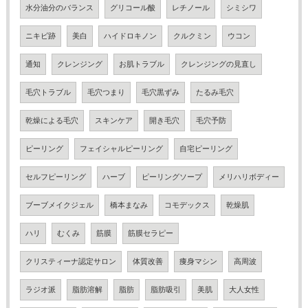
水分油分のバランス
グリコール酸
レチノール
シミシワ
ニキビ跡
美白
ハイドロキノン
クルクミン
ウコン
通知
クレンジング
お肌トラブル
クレンジングの見直し
毛穴トラブル
毛穴つまり
毛穴黒ずみ
たるみ毛穴
乾燥による毛穴
スキンケア
開き毛穴
毛穴予防
ピーリング
フェイシャルピーリング
自宅ピーリング
セルフピーリング
ハーブ
ピーリングソープ
メリハリボディー
ブーブメイクジェル
橋本まなみ
コモデックス
乾燥肌
ハリ
むくみ
筋膜
筋膜セラピー
クリスティーナ認定サロン
体質改善
痩身マシン
高周波
ラジオ派
脂肪溶解
脂肪
脂肪吸引
美肌
大人女性