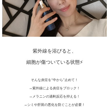
紫外線を浴びると、
細胞が傷ついている状態⚡️
そんな炎症を“中から”止めて！
→紫外線による炎症をブロック！
→メラニンの過剰反応を抑える！
→シミや肝斑の悪化を防ぐことが必要！