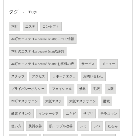
タグ
Tags
本町
エステ
コンセプト
本町のエステ･La beauté éclatの口コミ情報
本町のエステ･La beauté éclatの評判
本町のエステ･La beauté éclatのお客様の声
サービス
メニュー
スタッフ
アクセス
ラボーテエクラ
お問い合わせ
プライバシーポリシー
フェイシャル
効果
毛穴
大阪
本町エステサロン
大阪エステ
大阪エステサロン
酵素
酵素ドリンク
インナーケア
ニキビ
サプリ
テラスキン
使い方
肌質改善
肌トラブル改善
シミ
シワ
たるみ