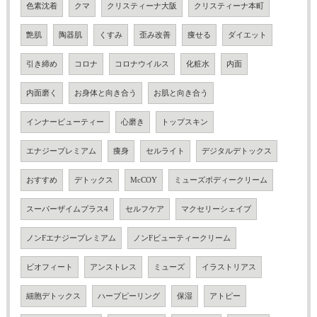
色素沈着
クマ
クリスティーナ大阪
クリスティーナ本町
艶肌
陶器肌
くすみ
歪み改善
痩せる
ダイエット
引き締め
コロナ
コロナウイルス
化粧水
内面
内面磨く
お身体と向き合う
お肌と向き合う
インナービューティー
心磨き
トップスキン
エナジープレミアム
痩身
セルライト
デジタルデトックス
おすすめ
デトックス
McCOY
ミューズボディークリーム
スーパーザイムプラス4
セルフケア
マクセリーシェイプ
ノンFエナジープレミアム
ノンFビューティークリーム
ビオフィート
アンストレス
ミューズ
イラストリアス
細胞デトックス
ハーブピーリング
保湿
アトピー