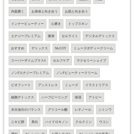
内面磨く
お身体と向き合う
お肌と向き合う
インナービューティー
心磨き
トップスキン
エナジープレミアム
痩身
セルライト
デジタルデトックス
おすすめ
デトックス
McCOY
ミューズボディークリーム
スーパーザイムプラス4
セルフケア
マクセリーシェイプ
ノンFエナジープレミアム
ノンFビューティークリーム
ビオフィート
アンストレス
ミューズ
イラストリアス
細胞デトックス
ハーブピーリング
保湿
アトピー
水分油分のバランス
グリコール酸
レチノール
シミシワ
ニキビ跡
美白
ハイドロキノン
クルクミン
ウコン