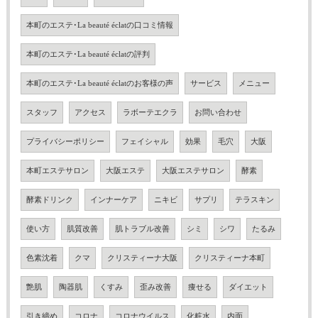
本町のエステ･La beauté éclatの口コミ情報
本町のエステ･La beauté éclatの評判
本町のエステ･La beauté éclatのお客様の声
サービス
メニュー
スタッフ
アクセス
ラボーテエクラ
お問い合わせ
プライバシーポリシー
フェイシャル
効果
毛穴
大阪
本町エステサロン
大阪エステ
大阪エステサロン
酵素
酵素ドリンク
インナーケア
ニキビ
サプリ
テラスキン
使い方
肌質改善
肌トラブル改善
シミ
シワ
たるみ
色素沈着
クマ
クリスティーナ大阪
クリスティーナ本町
艶肌
陶器肌
くすみ
歪み改善
痩せる
ダイエット
引き締め
コロナ
コロナウイルス
化粧水
内面