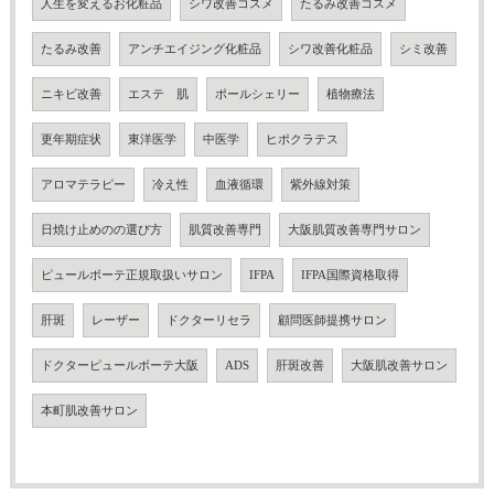
人生を変えるお化粧品
シワ改善コスメ
たるみ改善コスメ
たるみ改善
アンチエイジング化粧品
シワ改善化粧品
シミ改善
ニキビ改善
エステ 肌
ポールシェリー
植物療法
更年期症状
東洋医学
中医学
ヒポクラテス
アロマテラピー
冷え性
血液循環
紫外線対策
日焼け止めのの選び方
肌質改善専門
大阪肌質改善専門サロン
ピュールボーテ正規取扱いサロン
IFPA
IFPA国際資格取得
肝斑
レーザー
ドクターリセラ
顧問医師提携サロン
ドクターピュールボーテ大阪
ADS
肝斑改善
大阪肌改善サロン
本町肌改善サロン