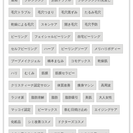
通知
クレンジング
お肌トラブル
クレンジングの見直し
毛穴トラブル
毛穴つまり
毛穴黒ずみ
たるみ毛穴
乾燥による毛穴
スキンケア
開き毛穴
毛穴予防
ピーリング
フェイシャルピーリング
自宅ピーリング
セルフピーリング
ハーブ
ピーリングソープ
メリハリボディー
ブーブメイクジェル
橋本まなみ
コモデックス
乾燥肌
ハリ
むくみ
筋膜
筋膜セラピー
クリスティーナ認定サロン
体質改善
痩身マシン
高周波
ラジオ派
脂肪溶解
脂肪
脂肪吸引
美肌
大人女性
マッコイ認定
ビーマックス
飲む日焼け止め
エイジングケア
化粧品
シミ改善コスメ
ドクターズコスメ