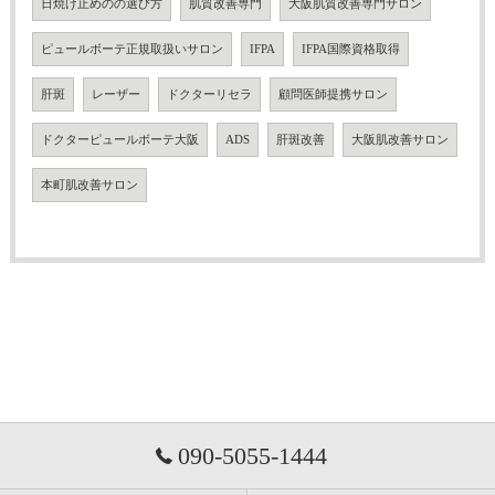
日焼け止めのの選び方
肌質改善専門
大阪肌質改善専門サロン
ピュールボーテ正規取扱いサロン
IFPA
IFPA国際資格取得
肝斑
レーザー
ドクターリセラ
顧問医師提携サロン
ドクターピュールボーテ大阪
ADS
肝斑改善
大阪肌改善サロン
本町肌改善サロン
090-5055-1444