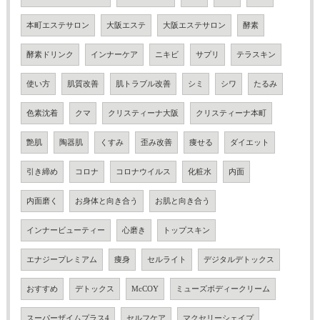
本町エステサロン
大阪エステ
大阪エステサロン
酵素
酵素ドリンク
インナーケア
ニキビ
サプリ
テラスキン
使い方
肌質改善
肌トラブル改善
シミ
シワ
たるみ
色素沈着
クマ
クリスティーナ大阪
クリスティーナ本町
艶肌
陶器肌
くすみ
歪み改善
痩せる
ダイエット
引き締め
コロナ
コロナウイルス
化粧水
内面
内面磨く
お身体と向き合う
お肌と向き合う
インナービューティー
心磨き
トップスキン
エナジープレミアム
痩身
セルライト
デジタルデトックス
おすすめ
デトックス
McCOY
ミューズボディークリーム
スーパーザイムプラス4
セルフケア
マクセリーシェイプ