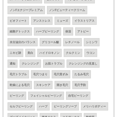
ノンFエナジープレミアム
ノンFビューティークリーム
ビオフィート
アンストレス
ミューズ
イラストリアス
細胞デトックス
ハーブピーリング
保湿
アトピー
水分油分のバランス
グリコール酸
レチノール
シミシワ
ニキビ跡
美白
ハイドロキノン
クルクミン
ウコン
通知
クレンジング
お肌トラブル
クレンジングの見直し
毛穴トラブル
毛穴つまり
毛穴黒ずみ
たるみ毛穴
乾燥による毛穴
スキンケア
開き毛穴
毛穴予防
ピーリング
フェイシャルピーリング
自宅ピーリング
セルフピーリング
ハーブ
ピーリングソープ
メリハリボディー