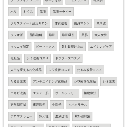
ブーブメイクジェル
橋本まなみ
コモデックス
乾燥肌
ハリ
むくみ
筋膜
筋膜セラピー
クリスティーナ認定サロン
体質改善
痩身マシン
高周波
ラジオ派
脂肪溶解
脂肪
脂肪吸引
美肌
大人女性
マッコイ認定
ビーマックス
飲む日焼け止め
エイジングケア
化粧品
シミ改善コスメ
ドクターズコスメ
人生を変えるお化粧品
シワ改善コスメ
たるみ改善コスメ
たるみ改善
アンチエイジング化粧品
シワ改善化粧品
シミ改善
ニキビ改善
エステ 肌
ポールシェリー
植物療法
更年期症状
東洋医学
中医学
ヒポクラテス
アロマテラピー
冷え性
血液循環
紫外線対策