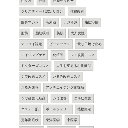
むくみ
筋膜
筋膜セラピー
クリスティーナ認定サロン
体質改善
痩身マシン
高周波
ラジオ派
脂肪溶解
脂肪
脂肪吸引
美肌
大人女性
マッコイ認定
ビーマックス
飲む日焼け止め
エイジングケア
化粧品
シミ改善コスメ
ドクターズコスメ
人生を変えるお化粧品
シワ改善コスメ
たるみ改善コスメ
たるみ改善
アンチエイジング化粧品
シワ改善化粧品
シミ改善
ニキビ改善
エステ 肌
ポールシェリー
植物療法
更年期症状
東洋医学
中医学