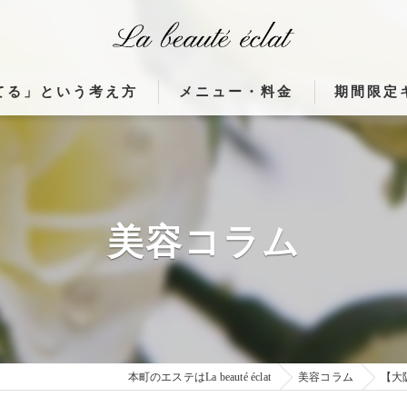
てる」という考え方
メニュー・料金
期間限定
体がつながる理由」
使用機器（ウィンバック・高濃度水素ク
んな変化が起こるのか」
フランス製 高周波治療器ウィンバック
間が美しさを育てる理由」
フランス製 高周波治療器ウィンバック
美容コラム
貼るだけウィンバックとは
フランス製高周波治療器施術症例
本町のエステはLa beauté éclat
美容コラム
【大