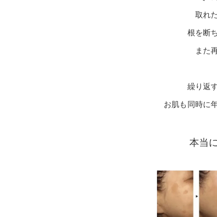
取れ
根を断
また
繰り返
お肌も同時に
本当