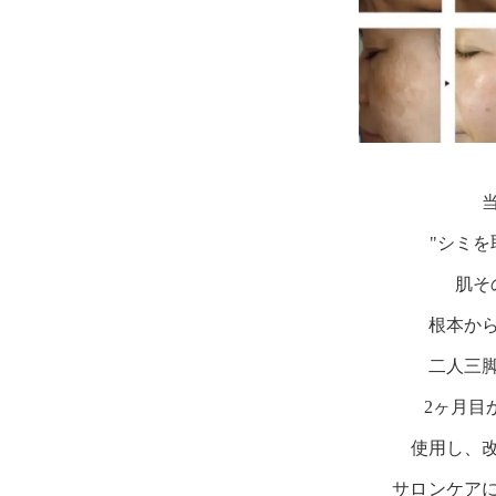
"シミを
肌そ
根本か
二人三
2ヶ月目
使用し、
サロンケア