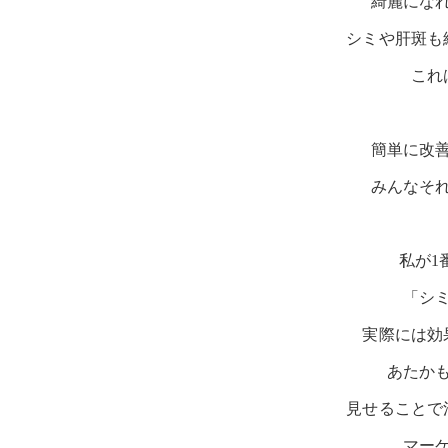
綺麗にな
シミや肝斑も
これ
簡単に改
みんなそ
私が1
「シ
実際には効
あたか
見せることで
マー