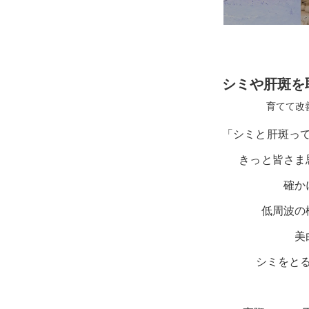
シミや肝斑を
育てて改
「シミと肝斑っ
きっと皆さま
確か
低周波の
美
シミをと