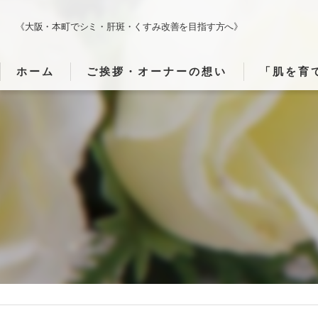
《大阪・本町でシミ・肝斑・くすみ改善を目指す方へ》
ホーム
ご挨拶・オーナーの想い
「肌を育
「肌・心・
「施術でど
「静かな時