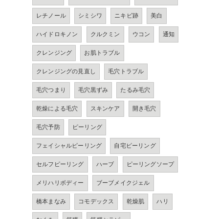
レチノール
シミシワ
ニキビ跡
美白
ハイドロキノン
クルクミン
ウコン
通知
クレンジング
お肌トラブル
クレンジングの見直し
毛穴トラブル
毛穴つまり
毛穴黒ずみ
たるみ毛穴
乾燥による毛穴
スキンケア
開き毛穴
毛穴予防
ピーリング
フェイシャルピーリング
自宅ピーリング
セルフピーリング
ハーブ
ピーリングソープ
メリハリボディー
ブーブメイクジェル
橋本まなみ
コモデックス
乾燥肌
ハリ