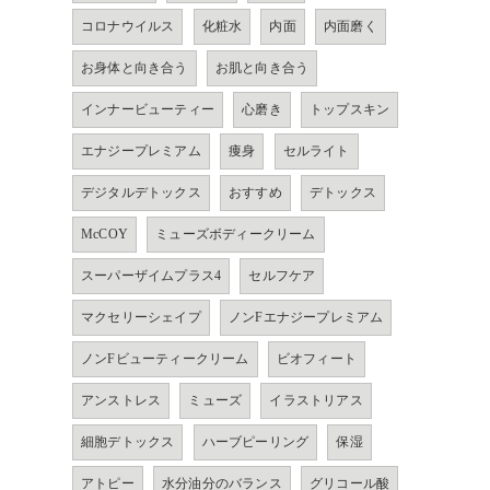
コロナウイルス
化粧水
内面
内面磨く
お身体と向き合う
お肌と向き合う
インナービューティー
心磨き
トップスキン
エナジープレミアム
痩身
セルライト
デジタルデトックス
おすすめ
デトックス
McCOY
ミューズボディークリーム
スーパーザイムプラス4
セルフケア
マクセリーシェイプ
ノンFエナジープレミアム
ノンFビューティークリーム
ビオフィート
アンストレス
ミューズ
イラストリアス
細胞デトックス
ハーブピーリング
保湿
アトピー
水分油分のバランス
グリコール酸