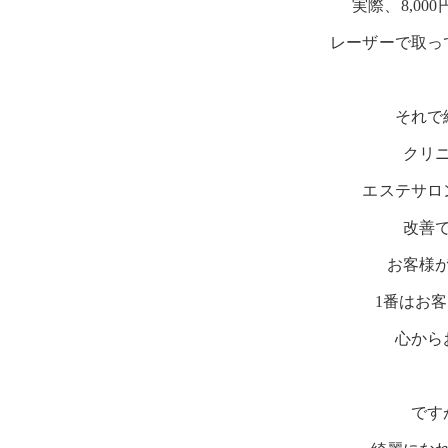
実際、8,0
レーザーで取っ
それで
クリ
エステサロ
改善
お客様
1番はお
心から
です