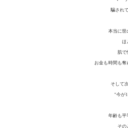
騙され
本当に世
ほ
肌で
お金も時間も奪
そして
"今が
年齢も平
その