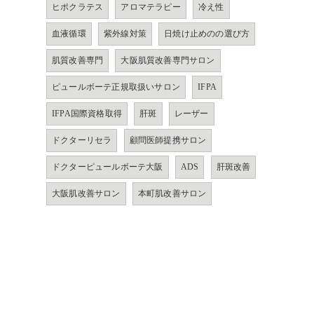
ヒポクラテス
アロマテラピー
冷え性
血液循環
紫外線対策
日焼け止めのの選び方
肌質改善専門
大阪肌質改善専門サロン
ピュールボーテ正規取扱いサロン
IFPA
IFPA国際資格取得
肝斑
レーザー
ドクターリセラ
顧問医師提携サロン
ドクターピュールボーテ大阪
ADS
肝斑改善
大阪肌改善サロン
本町肌改善サロン