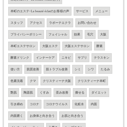
本町のエステ･La beauté éclatのお客様の声
サービス
メニュー
スタッフ
アクセス
ラボーテエクラ
お問い合わせ
プライバシーポリシー
フェイシャル
効果
毛穴
大阪
本町エステサロン
大阪エステ
大阪エステサロン
酵素
酵素ドリンク
インナーケア
ニキビ
サプリ
テラスキン
使い方
肌質改善
肌トラブル改善
シミ
シワ
たるみ
色素沈着
クマ
クリスティーナ大阪
クリスティーナ本町
艶肌
陶器肌
くすみ
歪み改善
痩せる
ダイエット
引き締め
コロナ
コロナウイルス
化粧水
内面
内面磨く
お身体と向き合う
お肌と向き合う