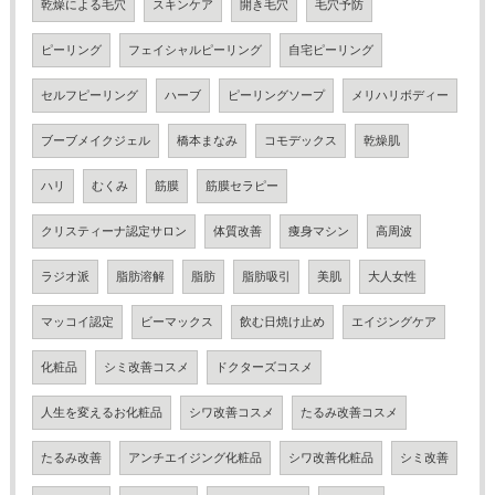
乾燥による毛穴
スキンケア
開き毛穴
毛穴予防
ピーリング
フェイシャルピーリング
自宅ピーリング
セルフピーリング
ハーブ
ピーリングソープ
メリハリボディー
ブーブメイクジェル
橋本まなみ
コモデックス
乾燥肌
ハリ
むくみ
筋膜
筋膜セラピー
クリスティーナ認定サロン
体質改善
痩身マシン
高周波
ラジオ派
脂肪溶解
脂肪
脂肪吸引
美肌
大人女性
マッコイ認定
ビーマックス
飲む日焼け止め
エイジングケア
化粧品
シミ改善コスメ
ドクターズコスメ
人生を変えるお化粧品
シワ改善コスメ
たるみ改善コスメ
たるみ改善
アンチエイジング化粧品
シワ改善化粧品
シミ改善