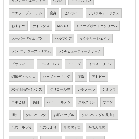
インナービューティー
心磨き
トップスキン
エナジープレミアム
痩身
セルライト
デジタルデトックス
おすすめ
デトックス
McCOY
ミューズボディークリーム
スーパーザイムプラス4
セルフケア
マクセリーシェイプ
ノンFエナジープレミアム
ノンFビューティークリーム
ビオフィート
アンストレス
ミューズ
イラストリアス
細胞デトックス
ハーブピーリング
保湿
アトピー
水分油分のバランス
グリコール酸
レチノール
シミシワ
ニキビ跡
美白
ハイドロキノン
クルクミン
ウコン
通知
クレンジング
お肌トラブル
クレンジングの見直し
毛穴トラブル
毛穴つまり
毛穴黒ずみ
たるみ毛穴