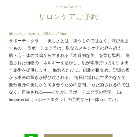
サロンケアご予約
https://spa.ikyu.com/660332/?num=1
ラボーテエクラ——美しさとは、纏うものではなく、呼び覚ま
すもの。 ラボーテエクラは、単なるスキンケアの枠を超え、
肌・心・体の共鳴から生まれる「本質的な美」を育む場所。 厳
選された植物のエネルギーを活かし、肌が本来持つ力を引き出
す施術を提供します。 触れるたびに、細胞が目覚め、記憶の奥
から本来の輝きが呼び戻される。 情報に溢れた世界のなかで、
自分自身の美しさと向き合うための空間。 ただ癒されるのでは
なく、再生される——それが、ラボーテエクラの哲学。 La
beauté éclat（ラボーテエクラ）の予約なら[一休.comスパ]