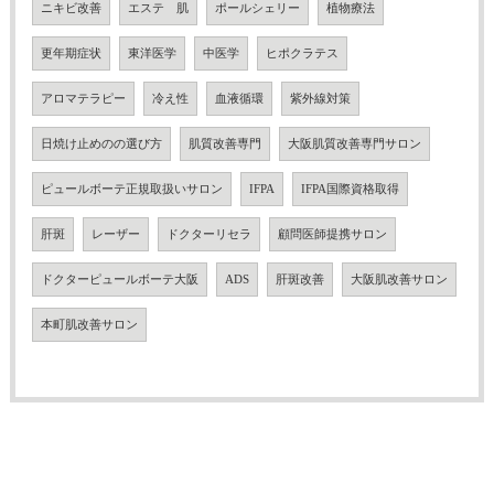
ニキビ改善
エステ 肌
ポールシェリー
植物療法
更年期症状
東洋医学
中医学
ヒポクラテス
アロマテラピー
冷え性
血液循環
紫外線対策
日焼け止めのの選び方
肌質改善専門
大阪肌質改善専門サロン
ピュールボーテ正規取扱いサロン
IFPA
IFPA国際資格取得
肝斑
レーザー
ドクターリセラ
顧問医師提携サロン
ドクターピュールボーテ大阪
ADS
肝斑改善
大阪肌改善サロン
本町肌改善サロン