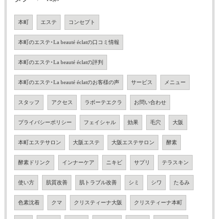
本町
エステ
コンセプト
本町のエステ･La beauté éclatの口コミ情報
本町のエステ･La beauté éclatの評判
本町のエステ･La beauté éclatのお客様の声
サービス
メニュー
スタッフ
アクセス
ラボーテエクラ
お問い合わせ
プライバシーポリシー
フェイシャル
効果
毛穴
大阪
本町エステサロン
大阪エステ
大阪エステサロン
酵素
酵素ドリンク
インナーケア
ニキビ
サプリ
テラスキン
使い方
肌質改善
肌トラブル改善
シミ
シワ
たるみ
色素沈着
クマ
クリスティーナ大阪
クリスティーナ本町