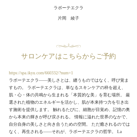
ラボーテエクラ
片岡 綾子
サロンケアはこちらからご予約
https://spa.ikyu.com/660332/?num=1
ラボーテエクラ——美しさとは、纏うものではなく、呼び覚ま
すもの。 ラボーテエクラは、単なるスキンケアの枠を超え、
肌・心・体の共鳴から生まれる「本質的な美」を育む場所。 厳
選された植物のエネルギーを活かし、肌が本来持つ力を引き出
す施術を提供します。 触れるたびに、細胞が目覚め、記憶の奥
から本来の輝きが呼び戻される。 情報に溢れた世界のなかで、
自分自身の美しさと向き合うための空間。 ただ癒されるのでは
なく、再生される——それが、ラボーテエクラの哲学。 La