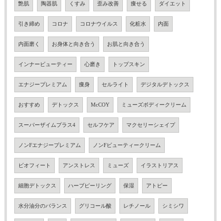
艶肌
陶器肌
くすみ
歪み改善
痩せる
ダイエット
引き締め
コロナ
コロナウイルス
化粧水
内面
内面磨く
お身体と向き合う
お肌と向き合う
インナービューティー
心磨き
トップスキン
エナジープレミアム
痩身
セルライト
デジタルデトックス
おすすめ
デトックス
McCOY
ミューズボディークリーム
スーパーザイムプラス4
セルフケア
マクセリーシェイプ
ノンFエナジープレミアム
ノンFビューティークリーム
ビオフィート
アンストレス
ミューズ
イラストリアス
細胞デトックス
ハーブピーリング
保湿
アトピー
水分油分のバランス
グリコール酸
レチノール
シミシワ