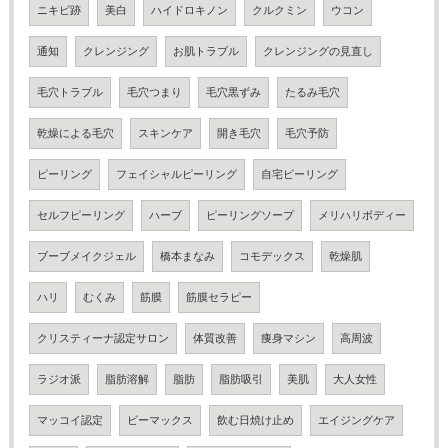
ニキビ跡
美白
ハイドロキノン
クルクミン
ウコン
通知
クレンジング
お肌トラブル
クレンジングの見直し
毛穴トラブル
毛穴つまり
毛穴黒ずみ
たるみ毛穴
乾燥による毛穴
スキンケア
開き毛穴
毛穴予防
ピーリング
フェイシャルピーリング
自宅ピーリング
セルフピーリング
ハーブ
ピーリングソープ
メリハリボディー
ブーブメイクジェル
橋本まなみ
コモデックス
乾燥肌
ハリ
むくみ
筋膜
筋膜セラピー
クリスティーナ認定サロン
体質改善
痩身マシン
高周波
ラジオ派
脂肪溶解
脂肪
脂肪吸引
美肌
大人女性
マッコイ認定
ビーマックス
飲む日焼け止め
エイジングケア