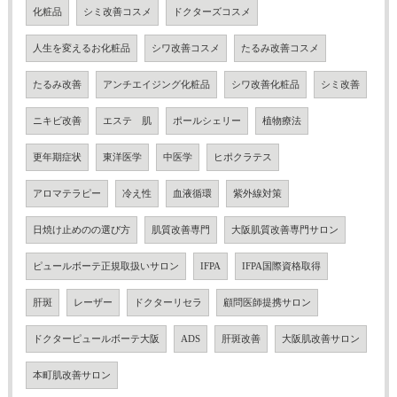
化粧品
シミ改善コスメ
ドクターズコスメ
人生を変えるお化粧品
シワ改善コスメ
たるみ改善コスメ
たるみ改善
アンチエイジング化粧品
シワ改善化粧品
シミ改善
ニキビ改善
エステ 肌
ポールシェリー
植物療法
更年期症状
東洋医学
中医学
ヒポクラテス
アロマテラピー
冷え性
血液循環
紫外線対策
日焼け止めのの選び方
肌質改善専門
大阪肌質改善専門サロン
ピュールボーテ正規取扱いサロン
IFPA
IFPA国際資格取得
肝斑
レーザー
ドクターリセラ
顧問医師提携サロン
ドクターピュールボーテ大阪
ADS
肝斑改善
大阪肌改善サロン
本町肌改善サロン