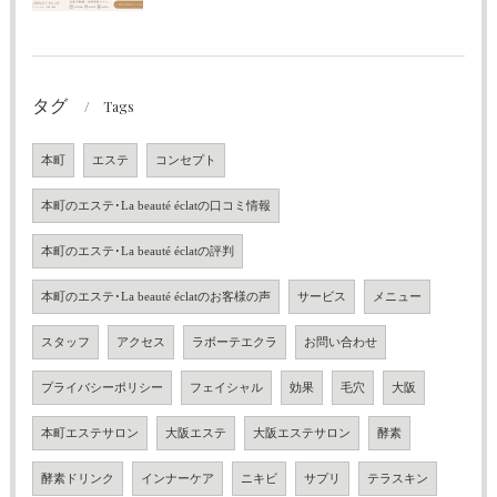
タグ
Tags
本町
エステ
コンセプト
本町のエステ･La beauté éclatの口コミ情報
本町のエステ･La beauté éclatの評判
本町のエステ･La beauté éclatのお客様の声
サービス
メニュー
スタッフ
アクセス
ラボーテエクラ
お問い合わせ
プライバシーポリシー
フェイシャル
効果
毛穴
大阪
本町エステサロン
大阪エステ
大阪エステサロン
酵素
酵素ドリンク
インナーケア
ニキビ
サプリ
テラスキン