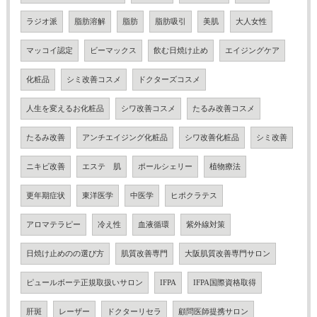
ラジオ派
脂肪溶解
脂肪
脂肪吸引
美肌
大人女性
マッコイ認定
ビーマックス
飲む日焼け止め
エイジングケア
化粧品
シミ改善コスメ
ドクターズコスメ
人生を変えるお化粧品
シワ改善コスメ
たるみ改善コスメ
たるみ改善
アンチエイジング化粧品
シワ改善化粧品
シミ改善
ニキビ改善
エステ 肌
ポールシェリー
植物療法
更年期症状
東洋医学
中医学
ヒポクラテス
アロマテラピー
冷え性
血液循環
紫外線対策
日焼け止めのの選び方
肌質改善専門
大阪肌質改善専門サロン
ピュールボーテ正規取扱いサロン
IFPA
IFPA国際資格取得
肝斑
レーザー
ドクターリセラ
顧問医師提携サロン