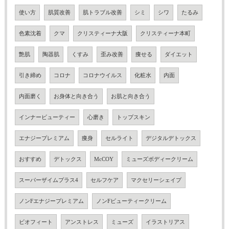
使い方
肌質改善
肌トラブル改善
シミ
シワ
たるみ
色素沈着
クマ
クリスティーナ大阪
クリスティーナ本町
艶肌
陶器肌
くすみ
歪み改善
痩せる
ダイエット
引き締め
コロナ
コロナウイルス
化粧水
内面
内面磨く
お身体と向き合う
お肌と向き合う
インナービューティー
心磨き
トップスキン
エナジープレミアム
痩身
セルライト
デジタルデトックス
おすすめ
デトックス
McCOY
ミューズボディークリーム
スーパーザイムプラス4
セルフケア
マクセリーシェイプ
ノンFエナジープレミアム
ノンFビューティークリーム
ビオフィート
アンストレス
ミューズ
イラストリアス