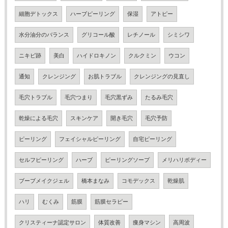
細胞デトックス
ハーブピーリング
保湿
アトピー
水分油分のバランス
グリコール酸
レチノール
シミシワ
ニキビ跡
美白
ハイドロキノン
クルクミン
ウコン
通知
クレンジング
お肌トラブル
クレンジングの見直し
毛穴トラブル
毛穴つまり
毛穴黒ずみ
たるみ毛穴
乾燥による毛穴
スキンケア
開き毛穴
毛穴予防
ピーリング
フェイシャルピーリング
自宅ピーリング
セルフピーリング
ハーブ
ピーリングソープ
メリハリボディー
ブーブメイクジェル
橋本まなみ
コモデックス
乾燥肌
ハリ
むくみ
筋膜
筋膜セラピー
クリスティーナ認定サロン
体質改善
痩身マシン
高周波