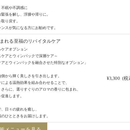
、不眠や不調感に
の緊張を解し、浮腫や滞りに。
を取り戻す。
ランスが気になる方にお勧めです。
まれる至福のリバイタルケア
ルケアオプション
スケアとウィンバックで深層ケア～
ケアとウィンバックを融合させた特別なオプション」
内側から輝く美しさを引き出します。
¥3,300 (税
クによる温熱効果を組み合わせることで、
、さらに、選りすぐりのアロマの香りに包まれ、
を促進します。
で、日々の疲れを癒し、
福のひとときをお届けします。
術メニューを見る