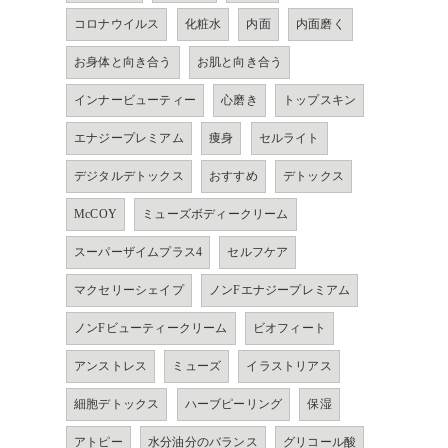
コロナウイルス
化粧水
内面
内面磨く
お身体と向き合う
お肌と向き合う
インナービューティー
心磨き
トップスキン
エナジープレミアム
痩身
セルライト
デジタルデトックス
おすすめ
デトックス
McCOY
ミューズボディークリーム
スーパーザイムプラス4
セルフケア
マクセリーシェイプ
ノンFエナジープレミアム
ノンFビューティークリーム
ビオフィート
アンストレス
ミューズ
イラストリアス
細胞デトックス
ハーブピーリング
保湿
アトピー
水分油分のバランス
グリコール酸