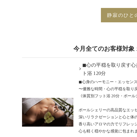
静寂のひと
今月全てのお客様対象 
◼︎心の平穏を取り戻す
ト浴 120分
◼︎心身のハーモニー・エッセン
〜優雅な時間・心の平穏を取り
《体質別フット浴 20分・ポール
ポールシェリーの高品質なエッ
深いリラクゼーションと心と体
香り高いアロマの力でリフレッ
心も軽く穏やかな感覚に包まれ