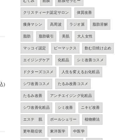
むくみ
筋膜
筋膜セラピー
クリスティーナ認定サロン
体質改善
痩身マシン
高周波
ラジオ派
脂肪溶解
脂肪
脂肪吸引
美肌
大人女性
マッコイ認定
ビーマックス
飲む日焼け止め
エイジングケア
化粧品
シミ改善コスメ
ドクターズコスメ
人生を変えるお化粧品
込)
シワ改善コスメ
たるみ改善コスメ
たるみ改善
アンチエイジング化粧品
シワ改善化粧品
シミ改善
ニキビ改善
エステ 肌
ポールシェリー
植物療法
更年期症状
東洋医学
中医学