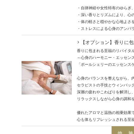
・自律神経や女性特有のゆらぎ
・深い香りとリズムにより、心
・体の軽さと穏やかな心地よさ
・ストレスによる心身のアンバ
【オプション】香りに包
香りに包まれる至福のリバイタ
～心身のハーモニー・エッセン
「ポールシェリーのエッセンス
心身のバランスを整えながら、
セラピストの手技とウィンバッ
深層の疲れやこわばりを解消し
リラックスしながら心身の調和
優れたアロマと温熱の相乗効果
心も体もリフレッシュされる至
他、施