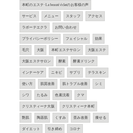
本町のエステ･La beauté éclatのお客様の声
サービス
メニュー
スタッフ
アクセス
ラボーテエクラ
お問い合わせ
プライバシーポリシー
フェイシャル
効果
毛穴
大阪
本町エステサロン
大阪エステ
大阪エステサロン
酵素
酵素ドリンク
インナーケア
ニキビ
サプリ
テラスキン
使い方
肌質改善
肌トラブル改善
シミ
シワ
たるみ
色素沈着
クマ
クリスティーナ大阪
クリスティーナ本町
艶肌
陶器肌
くすみ
歪み改善
痩せる
ダイエット
引き締め
コロナ