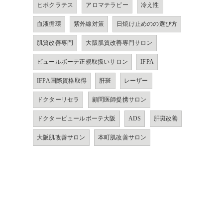
ヒポクラテス
アロマテラピー
冷え性
血液循環
紫外線対策
日焼け止めのの選び方
肌質改善専門
大阪肌質改善専門サロン
ピュールボーテ正規取扱いサロン
IFPA
IFPA国際資格取得
肝斑
レーザー
ドクターリセラ
顧問医師提携サロン
ドクターピュールボーテ大阪
ADS
肝斑改善
大阪肌改善サロン
本町肌改善サロン