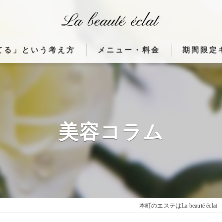
てる」という考え方
メニュー・料金
期間限定
体がつながる理由」
使用機器（ウィンバック・高濃度水素ク
んな変化が起こるのか」
フランス製 高周波治療器ウィンバック
間が美しさを育てる理由」
フランス製 高周波治療器ウィンバック
美容コラム
貼るだけウィンバックとは
フランス製高周波治療器施術症例
本町のエステはLa beauté éclat