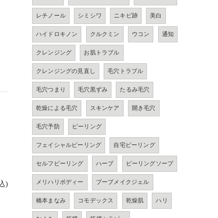
レチノール
シミシワ
ニキビ跡
美白
ハイドロキノン
クルクミン
ウコン
通知
クレンジング
お肌トラブル
クレンジングの見直し
毛穴トラブル
毛穴つまり
毛穴黒ずみ
たるみ毛穴
乾燥による毛穴
スキンケア
開き毛穴
毛穴予防
ピーリング
フェイシャルピーリング
自宅ピーリング
セルフピーリング
ハーブ
ピーリングソープ
メリハリボディー
ブーブメイクジェル
込)
橋本まなみ
コモデックス
乾燥肌
ハリ