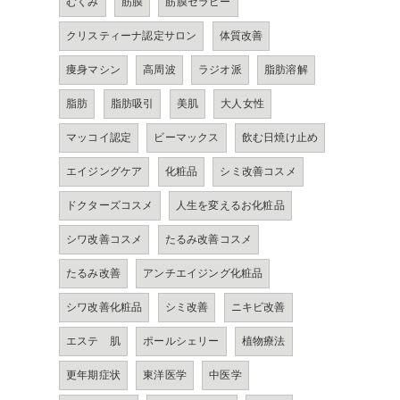
むくみ
筋膜
筋膜セラピー
クリスティーナ認定サロン
体質改善
痩身マシン
高周波
ラジオ派
脂肪溶解
脂肪
脂肪吸引
美肌
大人女性
マッコイ認定
ビーマックス
飲む日焼け止め
エイジングケア
化粧品
シミ改善コスメ
ドクターズコスメ
人生を変えるお化粧品
シワ改善コスメ
たるみ改善コスメ
たるみ改善
アンチエイジング化粧品
シワ改善化粧品
シミ改善
ニキビ改善
エステ 肌
ポールシェリー
植物療法
更年期症状
東洋医学
中医学