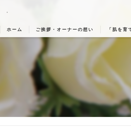
。
ホーム
ご挨拶・オーナーの想い
「肌を育
「肌・心・
「施術でど
「静かな時