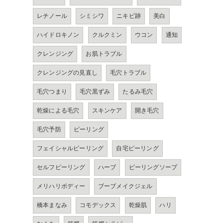
レチノール
シミシワ
ニキビ跡
美白
ハイドロキノン
クルクミン
ウコン
通知
クレンジング
お肌トラブル
クレンジングの見直し
毛穴トラブル
毛穴つまり
毛穴黒ずみ
たるみ毛穴
乾燥による毛穴
スキンケア
開き毛穴
毛穴予防
ピーリング
フェイシャルピーリング
自宅ピーリング
セルフピーリング
ハーブ
ピーリングソープ
メリハリボディー
ブーブメイクジェル
橋本まなみ
コモデックス
乾燥肌
ハリ