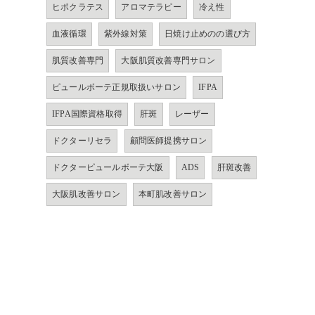
ヒポクラテス
アロマテラピー
冷え性
血液循環
紫外線対策
日焼け止めのの選び方
肌質改善専門
大阪肌質改善専門サロン
ピュールボーテ正規取扱いサロン
IFPA
IFPA国際資格取得
肝斑
レーザー
ドクターリセラ
顧問医師提携サロン
ドクターピュールボーテ大阪
ADS
肝斑改善
大阪肌改善サロン
本町肌改善サロン