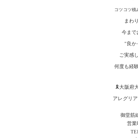
コツコツ積
まわ
今まで
"良か
ご実感
何度も経
🎗️大阪府
アレグリア
御堂筋
営業時
TE