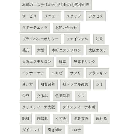
本町のエステ･La beauté éclatのお客様の声
サービス
メニュー
スタッフ
アクセス
ラボーテエクラ
お問い合わせ
プライバシーポリシー
フェイシャル
効果
毛穴
大阪
本町エステサロン
大阪エステ
大阪エステサロン
酵素
酵素ドリンク
インナーケア
ニキビ
サプリ
テラスキン
使い方
肌質改善
肌トラブル改善
シミ
シワ
たるみ
色素沈着
クマ
クリスティーナ大阪
クリスティーナ本町
艶肌
陶器肌
くすみ
歪み改善
痩せる
ダイエット
引き締め
コロナ