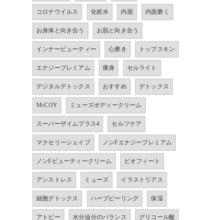
コロナウイルス
化粧水
内面
内面磨く
お身体と向き合う
お肌と向き合う
インナービューティー
心磨き
トップスキン
エナジープレミアム
痩身
セルライト
デジタルデトックス
おすすめ
デトックス
McCOY
ミューズボディークリーム
スーパーザイムプラス4
セルフケア
マクセリーシェイプ
ノンFエナジープレミアム
ノンFビューティークリーム
ビオフィート
アンストレス
ミューズ
イラストリアス
細胞デトックス
ハーブピーリング
保湿
アトピー
水分油分のバランス
グリコール酸