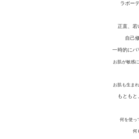
ラボー
正直、若
自己
一時的にバ
お肌が敏感
お肌も生ま
もともと
何を使っ
何