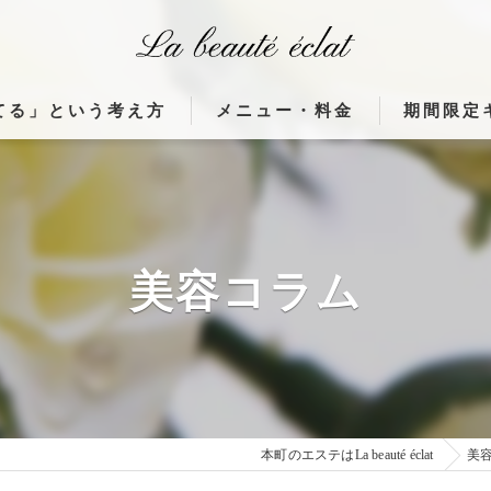
てる」という考え方
メニュー・料金
期間限定
体がつながる理由」
使用機器（ウィンバック・高濃度水素ク
んな変化が起こるのか」
フランス製 高周波治療器ウィンバック
間が美しさを育てる理由」
フランス製 高周波治療器ウィンバック
美容コラム
貼るだけウィンバックとは
フランス製高周波治療器施術症例
本町のエステはLa beauté éclat
美