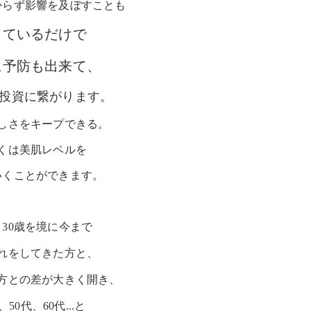
からず影響を及ぼすことも
っているだけで
に予防も出来て、
投資に繋がります。
しさをキープできる。
くは美肌レベルを
いくことができます。
30歳を境に今まで
れをしてきた方と、
方との差が大きく開き、
、50代、60代...と