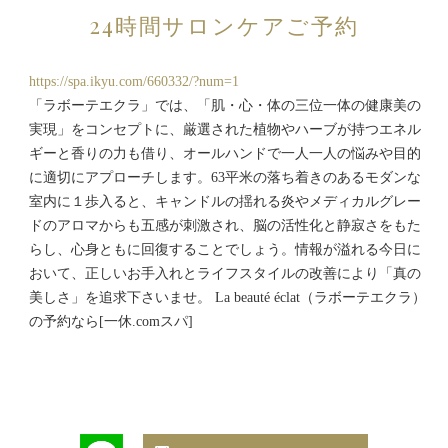
24時間サロンケアご予約
https://spa.ikyu.com/660332/?num=1
「ラボーテエクラ」では、「肌・心・体の三位一体の健康美の
実現」をコンセプトに、厳選された植物やハーブが持つエネル
ギーと香りの力も借り、オールハンドで一人一人の悩みや目的
に適切にアプローチします。63平米の落ち着きのあるモダンな
室内に１歩入ると、キャンドルの揺れる炎やメディカルグレー
ドのアロマからも五感が刺激され、脳の活性化と静寂さをもた
らし、心身ともに回復することでしょう。情報が溢れる今日に
おいて、正しいお手入れとライフスタイルの改善により「真の
美しさ」を追求下さいませ。 La beauté éclat（ラボーテエクラ）
の予約なら[一休.comスパ]