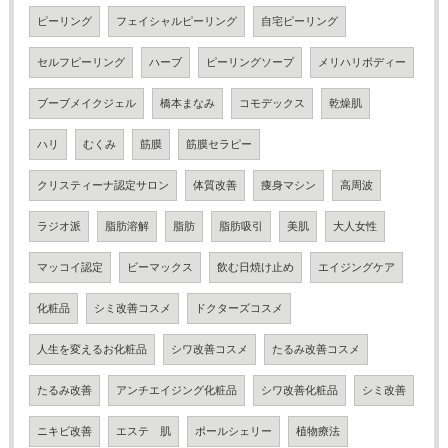
ピーリング
フェイシャルピーリング
自宅ピーリング
セルフピーリング
ハーブ
ピーリングソープ
メリハリボディー
ブーブメイクジェル
橋本まなみ
コモデックス
乾燥肌
ハリ
むくみ
筋膜
筋膜セラピー
クリスティーナ認定サロン
体質改善
痩身マシン
高周波
ラジオ派
脂肪溶解
脂肪
脂肪吸引
美肌
大人女性
マッコイ認定
ビーマックス
飲む日焼け止め
エイジングケア
化粧品
シミ改善コスメ
ドクターズコスメ
人生を変えるお化粧品
シワ改善コスメ
たるみ改善コスメ
たるみ改善
アンチエイジング化粧品
シワ改善化粧品
シミ改善
ニキビ改善
エステ 肌
ポールシェリー
植物療法