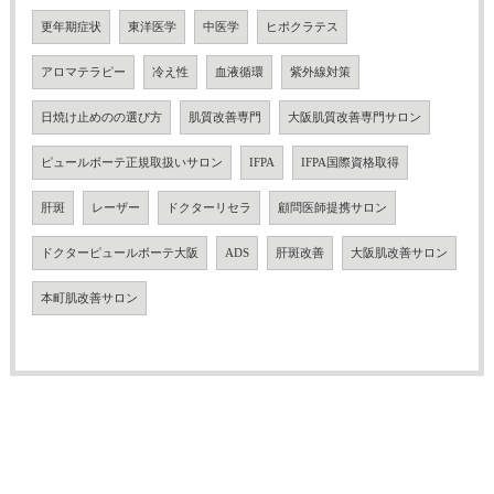
更年期症状
東洋医学
中医学
ヒポクラテス
アロマテラピー
冷え性
血液循環
紫外線対策
日焼け止めのの選び方
肌質改善専門
大阪肌質改善専門サロン
ピュールボーテ正規取扱いサロン
IFPA
IFPA国際資格取得
肝斑
レーザー
ドクターリセラ
顧問医師提携サロン
ドクターピュールボーテ大阪
ADS
肝斑改善
大阪肌改善サロン
本町肌改善サロン