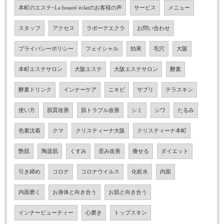
本町のエステ･La beauté éclatのお客様の声
サービス
メニュー
スタッフ
アクセス
ラボーテエクラ
お問い合わせ
プライバシーポリシー
フェイシャル
効果
毛穴
大阪
本町エステサロン
大阪エステ
大阪エステサロン
酵素
酵素ドリンク
インナーケア
ニキビ
サプリ
テラスキン
使い方
肌質改善
肌トラブル改善
シミ
シワ
たるみ
色素沈着
クマ
クリスティーナ大阪
クリスティーナ本町
艶肌
陶器肌
くすみ
歪み改善
痩せる
ダイエット
引き締め
コロナ
コロナウイルス
化粧水
内面
内面磨く
お身体と向き合う
お肌と向き合う
インナービューティー
心磨き
トップスキン