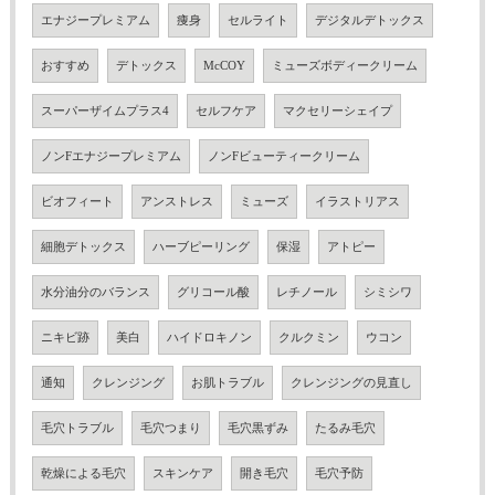
エナジープレミアム
痩身
セルライト
デジタルデトックス
おすすめ
デトックス
McCOY
ミューズボディークリーム
スーパーザイムプラス4
セルフケア
マクセリーシェイプ
ノンFエナジープレミアム
ノンFビューティークリーム
ビオフィート
アンストレス
ミューズ
イラストリアス
細胞デトックス
ハーブピーリング
保湿
アトピー
水分油分のバランス
グリコール酸
レチノール
シミシワ
ニキビ跡
美白
ハイドロキノン
クルクミン
ウコン
通知
クレンジング
お肌トラブル
クレンジングの見直し
毛穴トラブル
毛穴つまり
毛穴黒ずみ
たるみ毛穴
乾燥による毛穴
スキンケア
開き毛穴
毛穴予防