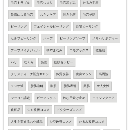
毛穴トラブル
毛穴つまり
毛穴黒ずみ
たるみ毛穴
乾燥による毛穴
スキンケア
開き毛穴
毛穴予防
ピーリング
フェイシャルピーリング
自宅ピーリング
セルフピーリング
ハーブ
ピーリングソープ
メリハリボディー
ブーブメイクジェル
橋本まなみ
コモデックス
乾燥肌
ハリ
むくみ
筋膜
筋膜セラピー
クリスティーナ認定サロン
体質改善
痩身マシン
高周波
ラジオ派
脂肪溶解
脂肪
脂肪吸引
美肌
大人女性
マッコイ認定
ビーマックス
飲む日焼け止め
エイジングケア
化粧品
シミ改善コスメ
ドクターズコスメ
人生を変えるお化粧品
シワ改善コスメ
たるみ改善コスメ