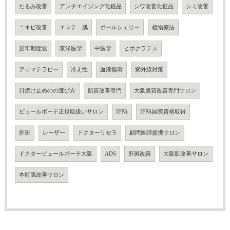
たるみ改善
アンチエイジング化粧品
シワ改善化粧品
シミ改善
ニキビ改善
エステ 肌
ポールシェリー
植物療法
更年期症状
東洋医学
中医学
ヒポクラテス
アロマテラピー
冷え性
血液循環
紫外線対策
日焼け止めのの選び方
肌質改善専門
大阪肌質改善専門サロン
ピュールボーテ正規取扱いサロン
IFPA
IFPA国際資格取得
肝斑
レーザー
ドクターリセラ
顧問医師提携サロン
ドクターピュールボーテ大阪
ADS
肝斑改善
大阪肌改善サロン
本町肌改善サロン