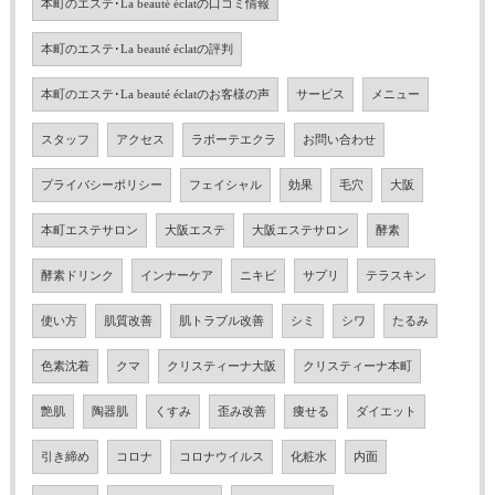
本町のエステ･La beauté éclatの口コミ情報
本町のエステ･La beauté éclatの評判
本町のエステ･La beauté éclatのお客様の声
サービス
メニュー
スタッフ
アクセス
ラボーテエクラ
お問い合わせ
プライバシーポリシー
フェイシャル
効果
毛穴
大阪
本町エステサロン
大阪エステ
大阪エステサロン
酵素
酵素ドリンク
インナーケア
ニキビ
サプリ
テラスキン
使い方
肌質改善
肌トラブル改善
シミ
シワ
たるみ
色素沈着
クマ
クリスティーナ大阪
クリスティーナ本町
艶肌
陶器肌
くすみ
歪み改善
痩せる
ダイエット
引き締め
コロナ
コロナウイルス
化粧水
内面