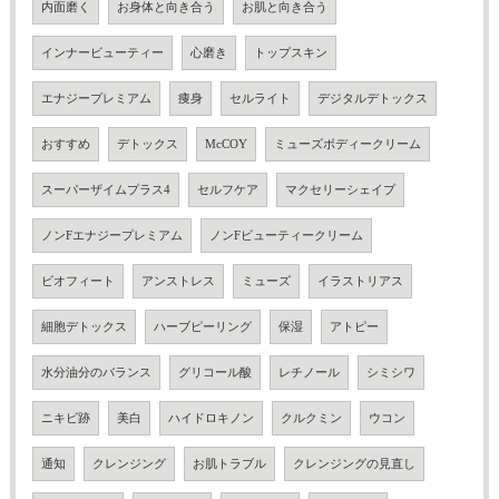
内面磨く
お身体と向き合う
お肌と向き合う
インナービューティー
心磨き
トップスキン
エナジープレミアム
痩身
セルライト
デジタルデトックス
おすすめ
デトックス
McCOY
ミューズボディークリーム
スーパーザイムプラス4
セルフケア
マクセリーシェイプ
ノンFエナジープレミアム
ノンFビューティークリーム
ビオフィート
アンストレス
ミューズ
イラストリアス
細胞デトックス
ハーブピーリング
保湿
アトピー
水分油分のバランス
グリコール酸
レチノール
シミシワ
ニキビ跡
美白
ハイドロキノン
クルクミン
ウコン
通知
クレンジング
お肌トラブル
クレンジングの見直し