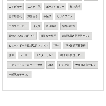
ニキビ改善
エステ 肌
ポールシェリー
植物療法
更年期症状
東洋医学
中医学
ヒポクラテス
アロマテラピー
冷え性
血液循環
紫外線対策
日焼け止めのの選び方
肌質改善専門
大阪肌質改善専門サロン
ピュールボーテ正規取扱いサロン
IFPA
IFPA国際資格取得
肝斑
レーザー
ドクターリセラ
顧問医師提携サロン
ドクターピュールボーテ大阪
ADS
肝斑改善
大阪肌改善サロン
本町肌改善サロン