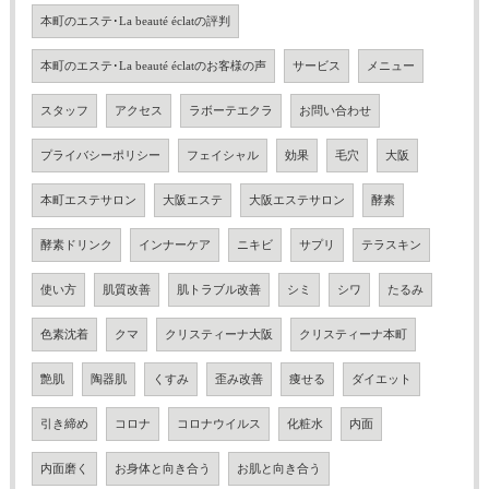
本町のエステ･La beauté éclatの評判
本町のエステ･La beauté éclatのお客様の声
サービス
メニュー
スタッフ
アクセス
ラボーテエクラ
お問い合わせ
プライバシーポリシー
フェイシャル
効果
毛穴
大阪
本町エステサロン
大阪エステ
大阪エステサロン
酵素
酵素ドリンク
インナーケア
ニキビ
サプリ
テラスキン
使い方
肌質改善
肌トラブル改善
シミ
シワ
たるみ
色素沈着
クマ
クリスティーナ大阪
クリスティーナ本町
艶肌
陶器肌
くすみ
歪み改善
痩せる
ダイエット
引き締め
コロナ
コロナウイルス
化粧水
内面
内面磨く
お身体と向き合う
お肌と向き合う