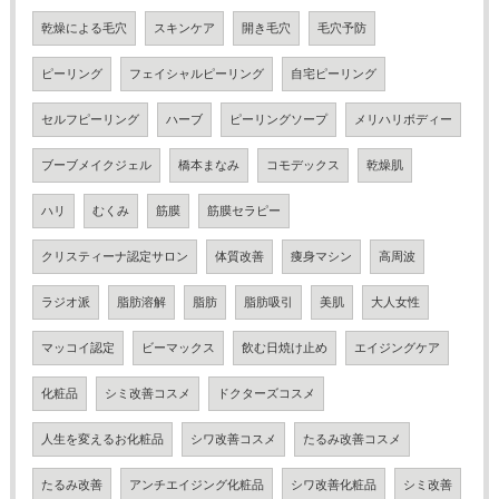
乾燥による毛穴
スキンケア
開き毛穴
毛穴予防
ピーリング
フェイシャルピーリング
自宅ピーリング
セルフピーリング
ハーブ
ピーリングソープ
メリハリボディー
ブーブメイクジェル
橋本まなみ
コモデックス
乾燥肌
ハリ
むくみ
筋膜
筋膜セラピー
クリスティーナ認定サロン
体質改善
痩身マシン
高周波
ラジオ派
脂肪溶解
脂肪
脂肪吸引
美肌
大人女性
マッコイ認定
ビーマックス
飲む日焼け止め
エイジングケア
化粧品
シミ改善コスメ
ドクターズコスメ
人生を変えるお化粧品
シワ改善コスメ
たるみ改善コスメ
たるみ改善
アンチエイジング化粧品
シワ改善化粧品
シミ改善