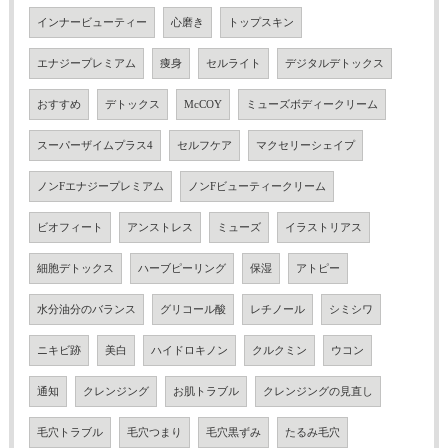
インナービューティー
心磨き
トップスキン
エナジープレミアム
痩身
セルライト
デジタルデトックス
おすすめ
デトックス
McCOY
ミューズボディークリーム
スーパーザイムプラス4
セルフケア
マクセリーシェイプ
ノンFエナジープレミアム
ノンFビューティークリーム
ビオフィート
アンストレス
ミューズ
イラストリアス
細胞デトックス
ハーブピーリング
保湿
アトピー
水分油分のバランス
グリコール酸
レチノール
シミシワ
ニキビ跡
美白
ハイドロキノン
クルクミン
ウコン
通知
クレンジング
お肌トラブル
クレンジングの見直し
毛穴トラブル
毛穴つまり
毛穴黒ずみ
たるみ毛穴