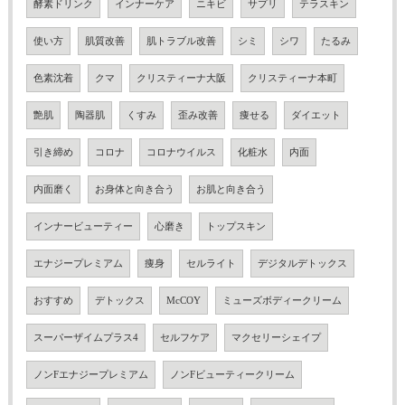
酵素ドリンク
インナーケア
ニキビ
サプリ
テラスキン
使い方
肌質改善
肌トラブル改善
シミ
シワ
たるみ
色素沈着
クマ
クリスティーナ大阪
クリスティーナ本町
艶肌
陶器肌
くすみ
歪み改善
痩せる
ダイエット
引き締め
コロナ
コロナウイルス
化粧水
内面
内面磨く
お身体と向き合う
お肌と向き合う
インナービューティー
心磨き
トップスキン
エナジープレミアム
痩身
セルライト
デジタルデトックス
おすすめ
デトックス
McCOY
ミューズボディークリーム
スーパーザイムプラス4
セルフケア
マクセリーシェイプ
ノンFエナジープレミアム
ノンFビューティークリーム