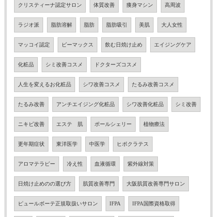
クリスティーナ認定サロン
体質改善
痩身マシン
高周波
ラジオ派
脂肪溶解
脂肪
脂肪吸引
美肌
大人女性
マッコイ認定
ビーマックス
飲む日焼け止め
エイジングケア
化粧品
シミ改善コスメ
ドクターズコスメ
人生を変えるお化粧品
シワ改善コスメ
たるみ改善コスメ
たるみ改善
アンチエイジング化粧品
シワ改善化粧品
シミ改善
ニキビ改善
エステ 肌
ポールシェリー
植物療法
更年期症状
東洋医学
中医学
ヒポクラテス
アロマテラピー
冷え性
血液循環
紫外線対策
日焼け止めのの選び方
肌質改善専門
大阪肌質改善専門サロン
ピュールボーテ正規取扱いサロン
IFPA
IFPA国際資格取得