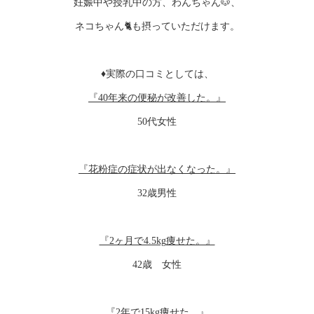
妊娠中や授乳中の方、わんちゃん🐶、
ネコちゃん🐈も摂っていただけます。
♦︎実際の口コミとしては、
『40年来の便秘が改善した。』
50代女性
『花粉症の症状が出なくなった。』
32歳男性
『2ヶ月で4.5kg痩せた。』
42歳 女性
『2年で15kg痩せた。』