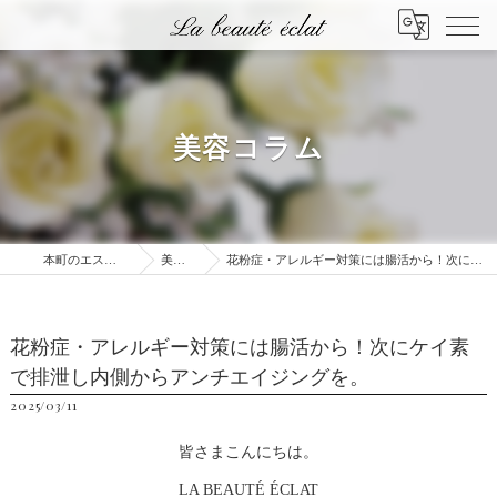
美容コラム
本町のエステはLa beauté éclat
美容コラム
花粉症・アレルギー対策には腸活から！次にケイ素で排泄し内側からアンチエイジングを。
花粉症・アレルギー対策には腸活から！次にケイ素
で排泄し内側からアンチエイジングを。
2025/03/11
皆さまこんにちは。
LA BEAUTÉ ÉCLAT