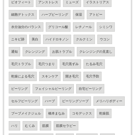
ビオフィート
アンストレス
ミューズ
イラストリアス
細胞デトックス
ハーブピーリング
保湿
アトピー
水分油分のバランス
グリコール酸
レチノール
シミシワ
ニキビ跡
美白
ハイドロキノン
クルクミン
ウコン
通知
クレンジング
お肌トラブル
クレンジングの見直し
毛穴トラブル
毛穴つまり
毛穴黒ずみ
たるみ毛穴
乾燥による毛穴
スキンケア
開き毛穴
毛穴予防
ピーリング
フェイシャルピーリング
自宅ピーリング
セルフピーリング
ハーブ
ピーリングソープ
メリハリボディー
ブーブメイクジェル
橋本まなみ
コモデックス
乾燥肌
ハリ
むくみ
筋膜
筋膜セラピー