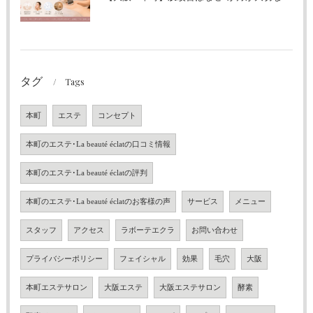
タグ
Tags
本町
エステ
コンセプト
本町のエステ･La beauté éclatの口コミ情報
本町のエステ･La beauté éclatの評判
本町のエステ･La beauté éclatのお客様の声
サービス
メニュー
スタッフ
アクセス
ラボーテエクラ
お問い合わせ
プライバシーポリシー
フェイシャル
効果
毛穴
大阪
本町エステサロン
大阪エステ
大阪エステサロン
酵素