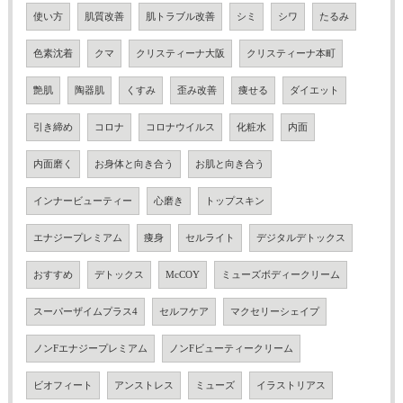
使い方
肌質改善
肌トラブル改善
シミ
シワ
たるみ
色素沈着
クマ
クリスティーナ大阪
クリスティーナ本町
艶肌
陶器肌
くすみ
歪み改善
痩せる
ダイエット
引き締め
コロナ
コロナウイルス
化粧水
内面
内面磨く
お身体と向き合う
お肌と向き合う
インナービューティー
心磨き
トップスキン
エナジープレミアム
痩身
セルライト
デジタルデトックス
おすすめ
デトックス
McCOY
ミューズボディークリーム
スーパーザイムプラス4
セルフケア
マクセリーシェイプ
ノンFエナジープレミアム
ノンFビューティークリーム
ビオフィート
アンストレス
ミューズ
イラストリアス