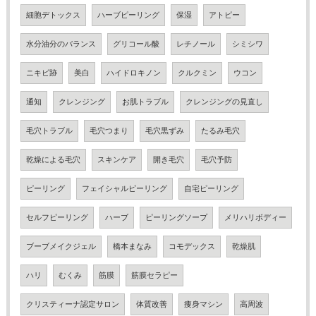
細胞デトックス
ハーブピーリング
保湿
アトピー
水分油分のバランス
グリコール酸
レチノール
シミシワ
ニキビ跡
美白
ハイドロキノン
クルクミン
ウコン
通知
クレンジング
お肌トラブル
クレンジングの見直し
毛穴トラブル
毛穴つまり
毛穴黒ずみ
たるみ毛穴
乾燥による毛穴
スキンケア
開き毛穴
毛穴予防
ピーリング
フェイシャルピーリング
自宅ピーリング
セルフピーリング
ハーブ
ピーリングソープ
メリハリボディー
ブーブメイクジェル
橋本まなみ
コモデックス
乾燥肌
ハリ
むくみ
筋膜
筋膜セラピー
クリスティーナ認定サロン
体質改善
痩身マシン
高周波