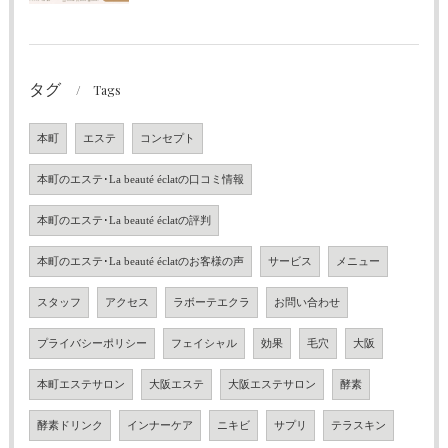
タグ
Tags
本町
エステ
コンセプト
本町のエステ･La beauté éclatの口コミ情報
本町のエステ･La beauté éclatの評判
本町のエステ･La beauté éclatのお客様の声
サービス
メニュー
スタッフ
アクセス
ラボーテエクラ
お問い合わせ
プライバシーポリシー
フェイシャル
効果
毛穴
大阪
本町エステサロン
大阪エステ
大阪エステサロン
酵素
酵素ドリンク
インナーケア
ニキビ
サプリ
テラスキン