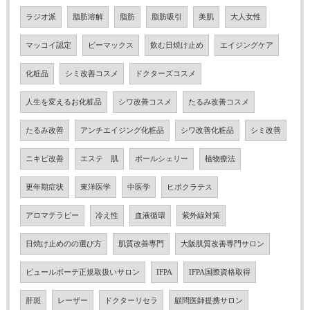
ラジオ派
脂肪溶解
脂肪
脂肪吸引
美肌
大人女性
マッコイ認定
ビーマックス
飲む日焼け止め
エイジングケア
化粧品
シミ改善コスメ
ドクターズコスメ
人生を変えるお化粧品
シワ改善コスメ
たるみ改善コスメ
たるみ改善
アンチエイジング化粧品
シワ改善化粧品
シミ改善
ニキビ改善
エステ 肌
ポールシェリー
植物療法
更年期症状
東洋医学
中医学
ヒポクラテス
アロマテラピー
冷え性
血液循環
紫外線対策
日焼け止めのの選び方
肌質改善専門
大阪肌質改善専門サロン
ピュールボーテ正規取扱いサロン
IFPA
IFPA国際資格取得
肝斑
レーザー
ドクターリセラ
顧問医師提携サロン