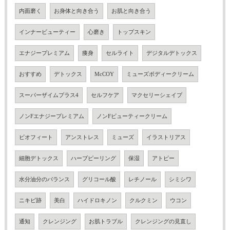
内面磨く
お身体と向き合う
お肌と向き合う
インナービューティー
心磨き
トップスキン
エナジープレミアム
痩身
セルライト
デジタルデトックス
おすすめ
デトックス
McCOY
ミューズボディークリーム
スーパーザイムプラス4
セルフケア
マクセリーシェイプ
ノンFエナジープレミアム
ノンFビューティークリーム
ビオフィート
アンストレス
ミューズ
イラストリアス
細胞デトックス
ハーブピーリング
保湿
アトピー
水分油分のバランス
グリコール酸
レチノール
シミシワ
ニキビ跡
美白
ハイドロキノン
クルクミン
ウコン
通知
クレンジング
お肌トラブル
クレンジングの見直し