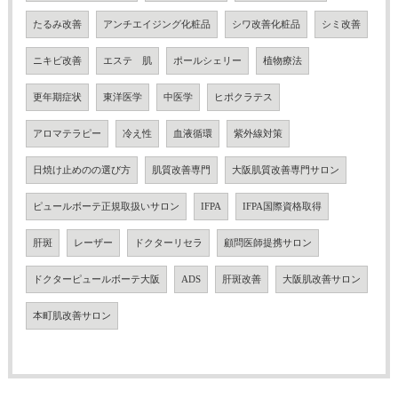
たるみ改善
アンチエイジング化粧品
シワ改善化粧品
シミ改善
ニキビ改善
エステ 肌
ポールシェリー
植物療法
更年期症状
東洋医学
中医学
ヒポクラテス
アロマテラピー
冷え性
血液循環
紫外線対策
日焼け止めのの選び方
肌質改善専門
大阪肌質改善専門サロン
ピュールボーテ正規取扱いサロン
IFPA
IFPA国際資格取得
肝斑
レーザー
ドクターリセラ
顧問医師提携サロン
ドクターピュールボーテ大阪
ADS
肝斑改善
大阪肌改善サロン
本町肌改善サロン