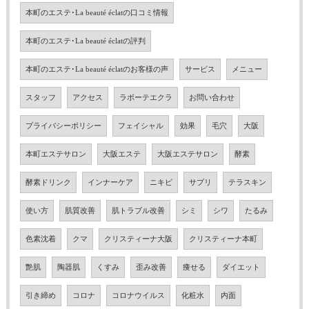
本町のエステ･La beauté éclatの口コミ情報
本町のエステ･La beauté éclatの評判
本町のエステ･La beauté éclatのお客様の声
サービス
メニュー
スタッフ
アクセス
ラボーテエクラ
お問い合わせ
プライバシーポリシー
フェイシャル
効果
毛穴
大阪
本町エステサロン
大阪エステ
大阪エステサロン
酵素
酵素ドリンク
インナーケア
ニキビ
サプリ
テラスキン
使い方
肌質改善
肌トラブル改善
シミ
シワ
たるみ
色素沈着
クマ
クリスティーナ大阪
クリスティーナ本町
艶肌
陶器肌
くすみ
歪み改善
痩せる
ダイエット
引き締め
コロナ
コロナウイルス
化粧水
内面