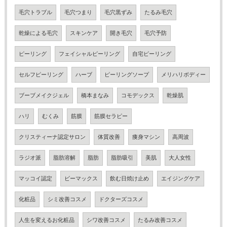
毛穴トラブル
毛穴つまり
毛穴黒ずみ
たるみ毛穴
乾燥による毛穴
スキンケア
開き毛穴
毛穴予防
ピーリング
フェイシャルピーリング
自宅ピーリング
セルフピーリング
ハーブ
ピーリングソープ
メリハリボディー
ブーブメイクジェル
橋本まなみ
コモデックス
乾燥肌
ハリ
むくみ
筋膜
筋膜セラピー
クリスティーナ認定サロン
体質改善
痩身マシン
高周波
ラジオ派
脂肪溶解
脂肪
脂肪吸引
美肌
大人女性
マッコイ認定
ビーマックス
飲む日焼け止め
エイジングケア
化粧品
シミ改善コスメ
ドクターズコスメ
人生を変えるお化粧品
シワ改善コスメ
たるみ改善コスメ