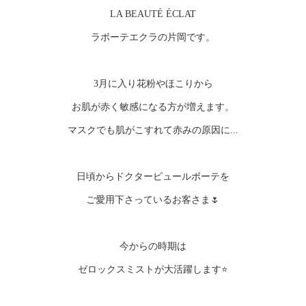
LA BEAUTÉ ÉCLAT
ラボーテエクラの片岡です。
3月に入り花粉やほこりから
お肌が赤く敏感になる方が増えます。
マスクでも肌がこすれて赤みの原因に...
日頃からドクターピュールボーテを
ご愛用下さっているお客さま🌷
今からの時期は
ゼロックスミストが大活躍します⭐️