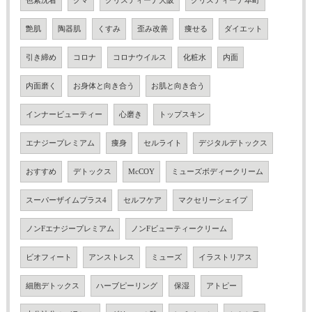
色素沈着
クマ
クリスティーナ大阪
クリスティーナ本町
艶肌
陶器肌
くすみ
歪み改善
痩せる
ダイエット
引き締め
コロナ
コロナウイルス
化粧水
内面
内面磨く
お身体と向き合う
お肌と向き合う
インナービューティー
心磨き
トップスキン
エナジープレミアム
痩身
セルライト
デジタルデトックス
おすすめ
デトックス
McCOY
ミューズボディークリーム
スーパーザイムプラス4
セルフケア
マクセリーシェイプ
ノンFエナジープレミアム
ノンFビューティークリーム
ビオフィート
アンストレス
ミューズ
イラストリアス
細胞デトックス
ハーブピーリング
保湿
アトピー