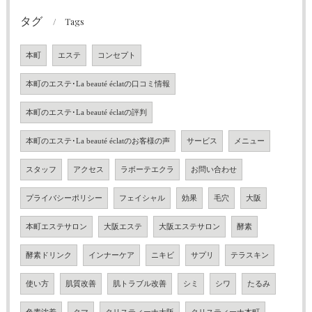
タグ
Tags
本町
エステ
コンセプト
本町のエステ･La beauté éclatの口コミ情報
本町のエステ･La beauté éclatの評判
本町のエステ･La beauté éclatのお客様の声
サービス
メニュー
スタッフ
アクセス
ラボーテエクラ
お問い合わせ
プライバシーポリシー
フェイシャル
効果
毛穴
大阪
本町エステサロン
大阪エステ
大阪エステサロン
酵素
酵素ドリンク
インナーケア
ニキビ
サプリ
テラスキン
使い方
肌質改善
肌トラブル改善
シミ
シワ
たるみ