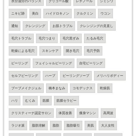
水分油分のバランス
グリコール酸
レチノール
シミシワ
ニキビ跡
美白
ハイドロキノン
クルクミン
ウコン
通知
クレンジング
お肌トラブル
クレンジングの見直し
毛穴トラブル
毛穴つまり
毛穴黒ずみ
たるみ毛穴
乾燥による毛穴
スキンケア
開き毛穴
毛穴予防
ピーリング
フェイシャルピーリング
自宅ピーリング
セルフピーリング
ハーブ
ピーリングソープ
メリハリボディー
ブーブメイクジェル
橋本まなみ
コモデックス
乾燥肌
ハリ
むくみ
筋膜
筋膜セラピー
クリスティーナ認定サロン
体質改善
痩身マシン
高周波
ラジオ派
脂肪溶解
脂肪
脂肪吸引
美肌
大人女性