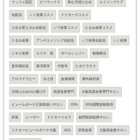
マッコイ認定
ビーマックス
飲む日焼け止め
エイジングケア
化粧品
シミ改善コスメ
ドクターズコスメ
人生を変えるお化粧品
シワ改善コスメ
たるみ改善コスメ
たるみ改善
アンチエイジング化粧品
シワ改善化粧品
シミ改善
ニキビ改善
エステ 肌
ポールシェリー
植物療法
更年期症状
東洋医学
中医学
ヒポクラテス
アロマテラピー
冷え性
血液循環
紫外線対策
日焼け止めのの選び方
肌質改善専門
大阪肌質改善専門サロン
ピュールボーテ正規取扱いサロン
IFPA
IFPA国際資格取得
肝斑
レーザー
ドクターリセラ
顧問医師提携サロン
ドクターピュールボーテ大阪
ADS
肝斑改善
大阪肌改善サロン