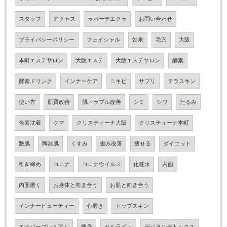
スタッフ
アクセス
ラボーテエクラ
お問い合わせ
プライバシーポリシー
フェイシャル
効果
毛穴
大阪
本町エステサロン
大阪エステ
大阪エステサロン
酵素
酵素ドリンク
インナーケア
ニキビ
サプリ
テラスキン
使い方
肌質改善
肌トラブル改善
シミ
シワ
たるみ
色素沈着
クマ
クリスティーナ大阪
クリスティーナ本町
艶肌
陶器肌
くすみ
歪み改善
痩せる
ダイエット
引き締め
コロナ
コロナウイルス
化粧水
内面
内面磨く
お身体と向き合う
お肌と向き合う
インナービューティー
心磨き
トップスキン
エナジープレミアム
痩身
セルライト
デジタルデトックス