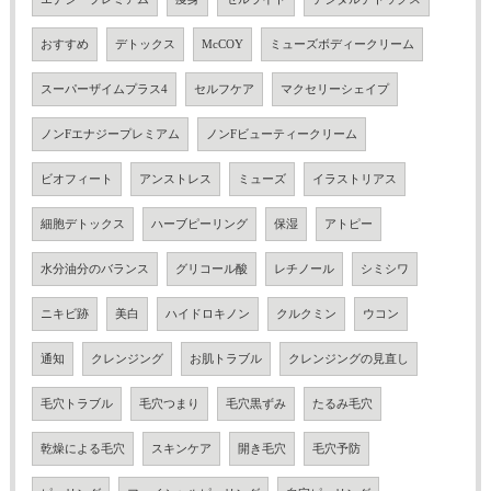
おすすめ
デトックス
McCOY
ミューズボディークリーム
スーパーザイムプラス4
セルフケア
マクセリーシェイプ
ノンFエナジープレミアム
ノンFビューティークリーム
ビオフィート
アンストレス
ミューズ
イラストリアス
細胞デトックス
ハーブピーリング
保湿
アトピー
水分油分のバランス
グリコール酸
レチノール
シミシワ
ニキビ跡
美白
ハイドロキノン
クルクミン
ウコン
通知
クレンジング
お肌トラブル
クレンジングの見直し
毛穴トラブル
毛穴つまり
毛穴黒ずみ
たるみ毛穴
乾燥による毛穴
スキンケア
開き毛穴
毛穴予防