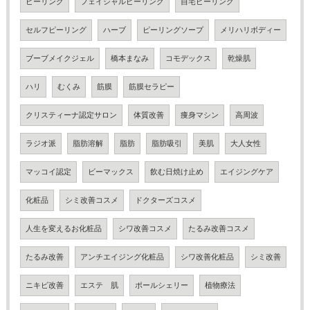
ピーリング
フェイシャルピーリング
自宅ピーリング
セルフピーリング
ハーブ
ピーリングソープ
メリハリボディー
ブーブメイクジェル
橋本まなみ
コモデックス
乾燥肌
ハリ
むくみ
筋膜
筋膜セラピー
クリスティーナ認定サロン
体質改善
痩身マシン
高周波
ラジオ派
脂肪溶解
脂肪
脂肪吸引
美肌
大人女性
マッコイ認定
ビーマックス
飲む日焼け止め
エイジングケア
化粧品
シミ改善コスメ
ドクターズコスメ
人生を変えるお化粧品
シワ改善コスメ
たるみ改善コスメ
たるみ改善
アンチエイジング化粧品
シワ改善化粧品
シミ改善
ニキビ改善
エステ 肌
ポールシェリー
植物療法