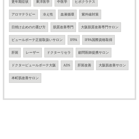
更年期症状
東洋医学
中医学
ヒポクラテス
アロマテラピー
冷え性
血液循環
紫外線対策
日焼け止めのの選び方
肌質改善専門
大阪肌質改善専門サロン
ピュールボーテ正規取扱いサロン
IFPA
IFPA国際資格取得
肝斑
レーザー
ドクターリセラ
顧問医師提携サロン
ドクターピュールボーテ大阪
ADS
肝斑改善
大阪肌改善サロン
本町肌改善サロン