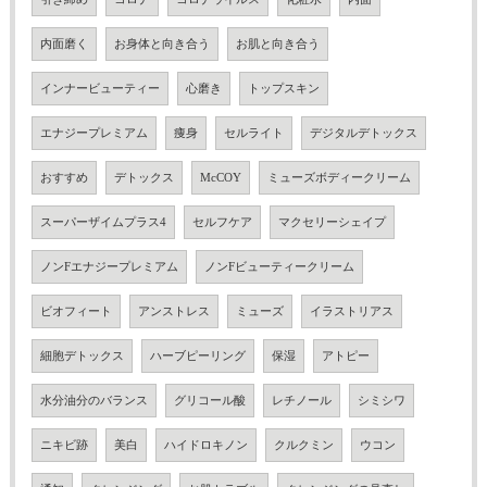
内面磨く
お身体と向き合う
お肌と向き合う
インナービューティー
心磨き
トップスキン
エナジープレミアム
痩身
セルライト
デジタルデトックス
おすすめ
デトックス
McCOY
ミューズボディークリーム
スーパーザイムプラス4
セルフケア
マクセリーシェイプ
ノンFエナジープレミアム
ノンFビューティークリーム
ビオフィート
アンストレス
ミューズ
イラストリアス
細胞デトックス
ハーブピーリング
保湿
アトピー
水分油分のバランス
グリコール酸
レチノール
シミシワ
ニキビ跡
美白
ハイドロキノン
クルクミン
ウコン