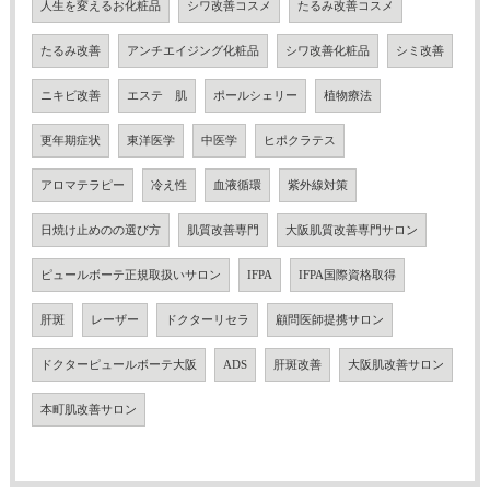
人生を変えるお化粧品
シワ改善コスメ
たるみ改善コスメ
たるみ改善
アンチエイジング化粧品
シワ改善化粧品
シミ改善
ニキビ改善
エステ 肌
ポールシェリー
植物療法
更年期症状
東洋医学
中医学
ヒポクラテス
アロマテラピー
冷え性
血液循環
紫外線対策
日焼け止めのの選び方
肌質改善専門
大阪肌質改善専門サロン
ピュールボーテ正規取扱いサロン
IFPA
IFPA国際資格取得
肝斑
レーザー
ドクターリセラ
顧問医師提携サロン
ドクターピュールボーテ大阪
ADS
肝斑改善
大阪肌改善サロン
本町肌改善サロン