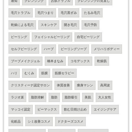
通知
クレンジング
お肌トラブル
クレンジングの見直し
毛穴トラブル
毛穴つまり
毛穴黒ずみ
たるみ毛穴
乾燥による毛穴
スキンケア
開き毛穴
毛穴予防
ピーリング
フェイシャルピーリング
自宅ピーリング
セルフピーリング
ハーブ
ピーリングソープ
メリハリボディー
ブーブメイクジェル
橋本まなみ
コモデックス
乾燥肌
ハリ
むくみ
筋膜
筋膜セラピー
クリスティーナ認定サロン
体質改善
痩身マシン
高周波
ラジオ派
脂肪溶解
脂肪
脂肪吸引
美肌
大人女性
マッコイ認定
ビーマックス
飲む日焼け止め
エイジングケア
化粧品
シミ改善コスメ
ドクターズコスメ