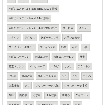
本町のエステ･La beauté éclatの口コミ情報
本町のエステ･La beauté éclatの評判
本町のエステ･La beauté éclatのお客様の声
サービス
メニュー
スタッフ
アクセス
ラボーテエクラ
お問い合わせ
プライバシーポリシー
フェイシャル
効果
毛穴
大阪
本町エステサロン
大阪エステ
大阪エステサロン
酵素
酵素ドリンク
インナーケア
ニキビ
サプリ
テラスキン
使い方
肌質改善
肌トラブル改善
シミ
シワ
たるみ
色素沈着
クマ
クリスティーナ大阪
クリスティーナ本町
艶肌
陶器肌
くすみ
歪み改善
痩せる
ダイエット
引き締め
コロナ
コロナウイルス
化粧水
内面