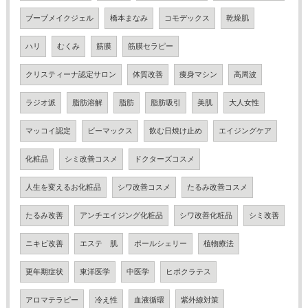
ブーブメイクジェル
橋本まなみ
コモデックス
乾燥肌
ハリ
むくみ
筋膜
筋膜セラピー
クリスティーナ認定サロン
体質改善
痩身マシン
高周波
ラジオ派
脂肪溶解
脂肪
脂肪吸引
美肌
大人女性
マッコイ認定
ビーマックス
飲む日焼け止め
エイジングケア
化粧品
シミ改善コスメ
ドクターズコスメ
人生を変えるお化粧品
シワ改善コスメ
たるみ改善コスメ
たるみ改善
アンチエイジング化粧品
シワ改善化粧品
シミ改善
ニキビ改善
エステ 肌
ポールシェリー
植物療法
更年期症状
東洋医学
中医学
ヒポクラテス
アロマテラピー
冷え性
血液循環
紫外線対策