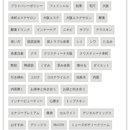
プライバシーポリシー
フェイシャル
効果
毛穴
大阪
本町エステサロン
大阪エステ
大阪エステサロン
酵素
酵素ドリンク
インナーケア
ニキビ
サプリ
テラスキン
使い方
肌質改善
肌トラブル改善
シミ
シワ
たるみ
色素沈着
クマ
クリスティーナ大阪
クリスティーナ本町
艶肌
陶器肌
くすみ
歪み改善
痩せる
ダイエット
引き締め
コロナ
コロナウイルス
化粧水
内面
内面磨く
お身体と向き合う
お肌と向き合う
インナービューティー
心磨き
トップスキン
エナジープレミアム
痩身
セルライト
デジタルデトックス
おすすめ
デトックス
McCOY
ミューズボディークリーム