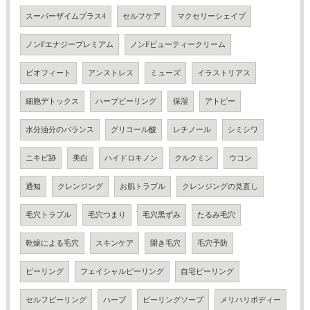
スーパーザイムプラス4
セルフケア
マクセリーシェイプ
ノンFエナジープレミアム
ノンFビューティークリーム
ビオフィート
アンストレス
ミューズ
イラストリアス
細胞デトックス
ハーブピーリング
保湿
アトピー
水分油分のバランス
グリコール酸
レチノール
シミシワ
ニキビ跡
美白
ハイドロキノン
クルクミン
ウコン
通知
クレンジング
お肌トラブル
クレンジングの見直し
毛穴トラブル
毛穴つまり
毛穴黒ずみ
たるみ毛穴
乾燥による毛穴
スキンケア
開き毛穴
毛穴予防
ピーリング
フェイシャルピーリング
自宅ピーリング
セルフピーリング
ハーブ
ピーリングソープ
メリハリボディー