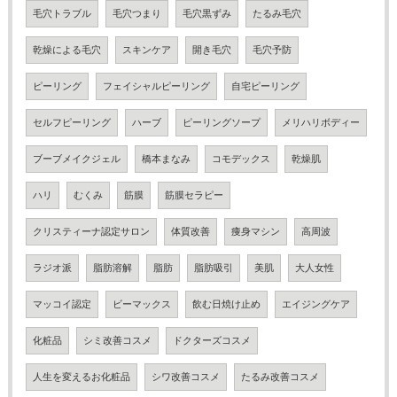
毛穴トラブル
毛穴つまり
毛穴黒ずみ
たるみ毛穴
乾燥による毛穴
スキンケア
開き毛穴
毛穴予防
ピーリング
フェイシャルピーリング
自宅ピーリング
セルフピーリング
ハーブ
ピーリングソープ
メリハリボディー
ブーブメイクジェル
橋本まなみ
コモデックス
乾燥肌
ハリ
むくみ
筋膜
筋膜セラピー
クリスティーナ認定サロン
体質改善
痩身マシン
高周波
ラジオ派
脂肪溶解
脂肪
脂肪吸引
美肌
大人女性
マッコイ認定
ビーマックス
飲む日焼け止め
エイジングケア
化粧品
シミ改善コスメ
ドクターズコスメ
人生を変えるお化粧品
シワ改善コスメ
たるみ改善コスメ