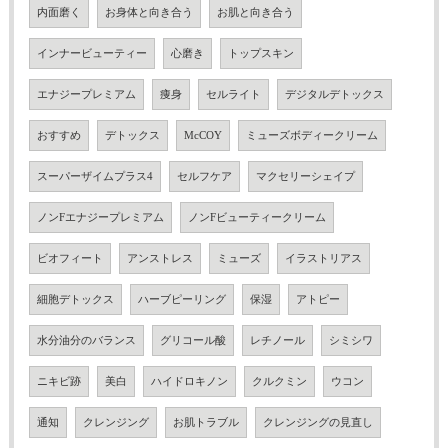
内面磨く
お身体と向き合う
お肌と向き合う
インナービューティー
心磨き
トップスキン
エナジープレミアム
痩身
セルライト
デジタルデトックス
おすすめ
デトックス
McCOY
ミューズボディークリーム
スーパーザイムプラス4
セルフケア
マクセリーシェイプ
ノンFエナジープレミアム
ノンFビューティークリーム
ビオフィート
アンストレス
ミューズ
イラストリアス
細胞デトックス
ハーブピーリング
保湿
アトピー
水分油分のバランス
グリコール酸
レチノール
シミシワ
ニキビ跡
美白
ハイドロキノン
クルクミン
ウコン
通知
クレンジング
お肌トラブル
クレンジングの見直し