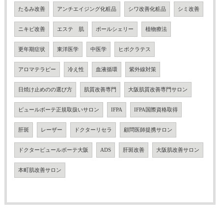
たるみ改善
アンチエイジング化粧品
シワ改善化粧品
シミ改善
ニキビ改善
エステ 肌
ポールシェリー
植物療法
更年期症状
東洋医学
中医学
ヒポクラテス
アロマテラピー
冷え性
血液循環
紫外線対策
日焼け止めのの選び方
肌質改善専門
大阪肌質改善専門サロン
ピュールボーテ正規取扱いサロン
IFPA
IFPA国際資格取得
肝斑
レーザー
ドクターリセラ
顧問医師提携サロン
ドクターピュールボーテ大阪
ADS
肝斑改善
大阪肌改善サロン
本町肌改善サロン