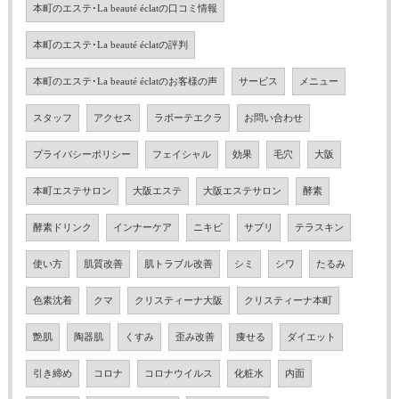
本町のエステ･La beauté éclatの口コミ情報
本町のエステ･La beauté éclatの評判
本町のエステ･La beauté éclatのお客様の声
サービス
メニュー
スタッフ
アクセス
ラボーテエクラ
お問い合わせ
プライバシーポリシー
フェイシャル
効果
毛穴
大阪
本町エステサロン
大阪エステ
大阪エステサロン
酵素
酵素ドリンク
インナーケア
ニキビ
サプリ
テラスキン
使い方
肌質改善
肌トラブル改善
シミ
シワ
たるみ
色素沈着
クマ
クリスティーナ大阪
クリスティーナ本町
艶肌
陶器肌
くすみ
歪み改善
痩せる
ダイエット
引き締め
コロナ
コロナウイルス
化粧水
内面