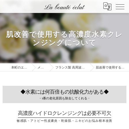
肌改善で使用する高濃度水素クレ
ンジングについて
本町のエステはLa beauté éclat
メニュー・料金
フランス製 高周波治療器ウィンバックが出来ること②
肌改善で使用する高濃度水素クレンジングについて
◆水素には何百倍もの抗酸化力がある◆
・1番の老化原因も除去してくれる・
高濃度ハイドロクレンジングは必要不可欠
敏感肌・アトピー性皮膚炎・乾燥肌・ニキビのお悩み根本改善